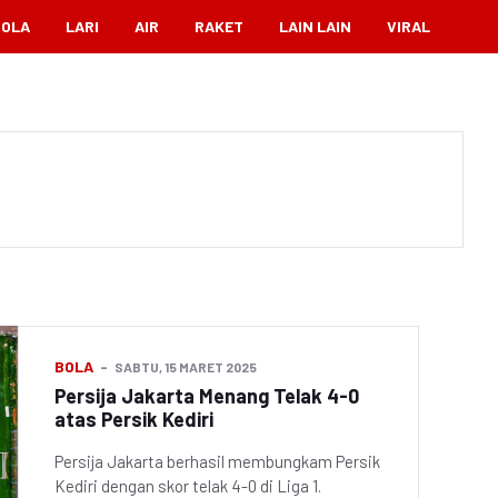
BOLA
LARI
AIR
RAKET
LAIN LAIN
VIRAL
BOLA
SABTU, 15 MARET 2025
Persija Jakarta Menang Telak 4-0
atas Persik Kediri
Persija Jakarta berhasil membungkam Persik
Kediri dengan skor telak 4-0 di Liga 1.