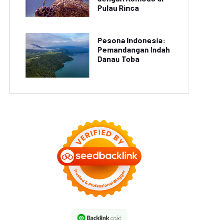
Pulau Rinca
Pesona Indonesia:
Pemandangan Indah
Danau Toba