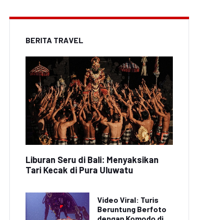
BERITA TRAVEL
Liburan Seru di Bali: Menyaksikan
Tari Kecak di Pura Uluwatu
Video Viral: Turis
Beruntung Berfoto
dengan Komodo di