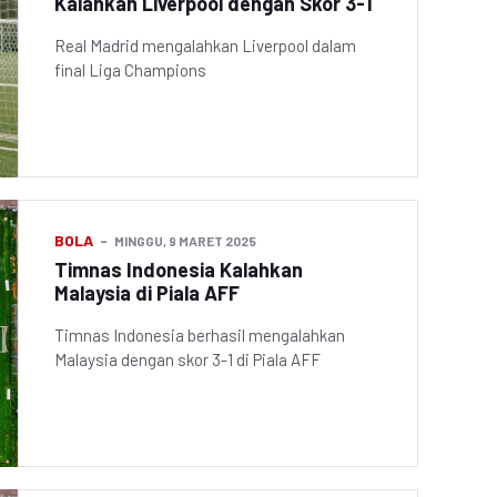
Kalahkan Liverpool dengan Skor 3-1
Real Madrid mengalahkan Liverpool dalam
final Liga Champions
BOLA
MINGGU, 9 MARET 2025
Timnas Indonesia Kalahkan
Malaysia di Piala AFF
Timnas Indonesia berhasil mengalahkan
Malaysia dengan skor 3-1 di Piala AFF