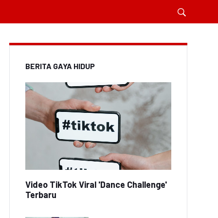
BERITA GAYA HIDUP
Video TikTok Viral 'Dance Challenge'
Terbaru