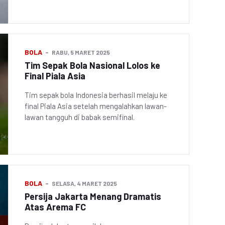
BOLA
RABU, 5 MARET 2025
Tim Sepak Bola Nasional Lolos ke
Final Piala Asia
Tim sepak bola Indonesia berhasil melaju ke
final Piala Asia setelah mengalahkan lawan-
lawan tangguh di babak semifinal.
BOLA
SELASA, 4 MARET 2025
Persija Jakarta Menang Dramatis
Atas Arema FC