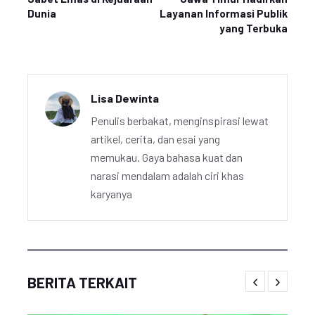
Dunia
Layanan Informasi Publik
yang Terbuka
Lisa Dewinta
Penulis berbakat, menginspirasi lewat
artikel, cerita, dan esai yang
memukau. Gaya bahasa kuat dan
narasi mendalam adalah ciri khas
karyanya
BERITA TERKAIT