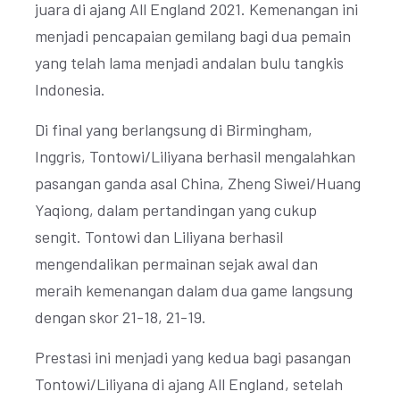
juara di ajang All England 2021. Kemenangan ini
menjadi pencapaian gemilang bagi dua pemain
yang telah lama menjadi andalan bulu tangkis
Indonesia.
Di final yang berlangsung di Birmingham,
Inggris, Tontowi/Liliyana berhasil mengalahkan
pasangan ganda asal China, Zheng Siwei/Huang
Yaqiong, dalam pertandingan yang cukup
sengit. Tontowi dan Liliyana berhasil
mengendalikan permainan sejak awal dan
meraih kemenangan dalam dua game langsung
dengan skor 21-18, 21-19.
Prestasi ini menjadi yang kedua bagi pasangan
Tontowi/Liliyana di ajang All England, setelah