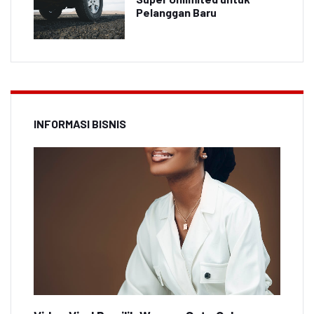
Pelanggan Baru
INFORMASI BISNIS