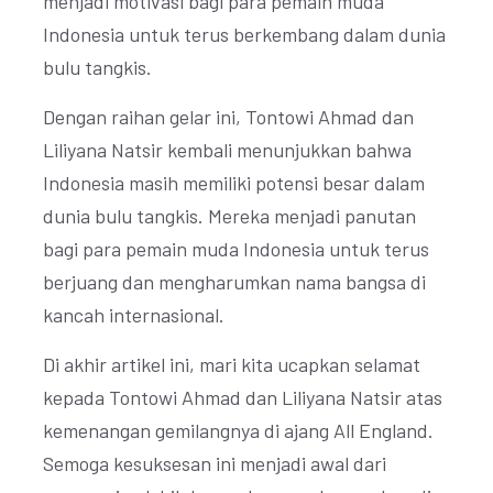
menjadi motivasi bagi para pemain muda
Indonesia untuk terus berkembang dalam dunia
bulu tangkis.
Dengan raihan gelar ini, Tontowi Ahmad dan
Liliyana Natsir kembali menunjukkan bahwa
Indonesia masih memiliki potensi besar dalam
dunia bulu tangkis. Mereka menjadi panutan
bagi para pemain muda Indonesia untuk terus
berjuang dan mengharumkan nama bangsa di
kancah internasional.
Di akhir artikel ini, mari kita ucapkan selamat
kepada Tontowi Ahmad dan Liliyana Natsir atas
kemenangan gemilangnya di ajang All England.
Semoga kesuksesan ini menjadi awal dari