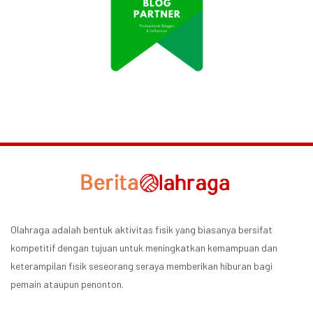
Olahraga adalah bentuk aktivitas fisik yang biasanya bersifat
kompetitif dengan tujuan untuk meningkatkan kemampuan dan
keterampilan fisik seseorang seraya memberikan hiburan bagi
pemain ataupun penonton.