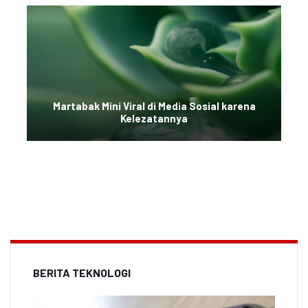
Martabak Mini Viral di Media Sosial karena
Kelezatannya
BERITA TEKNOLOGI