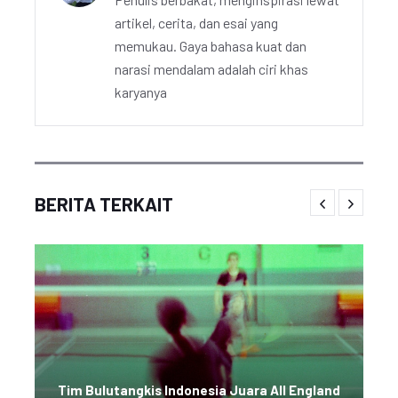
artikel, cerita, dan esai yang
memukau. Gaya bahasa kuat dan
narasi mendalam adalah ciri khas
karyanya
BERITA TERKAIT
Tim Bulutangkis Indonesia Juara All England