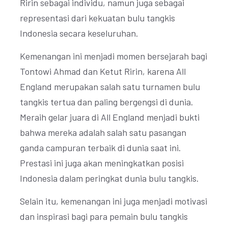
Ririn sebagai individu, namun juga sebagai
representasi dari kekuatan bulu tangkis
Indonesia secara keseluruhan.
Kemenangan ini menjadi momen bersejarah bagi
Tontowi Ahmad dan Ketut Ririn, karena All
England merupakan salah satu turnamen bulu
tangkis tertua dan paling bergengsi di dunia.
Meraih gelar juara di All England menjadi bukti
bahwa mereka adalah salah satu pasangan
ganda campuran terbaik di dunia saat ini.
Prestasi ini juga akan meningkatkan posisi
Indonesia dalam peringkat dunia bulu tangkis.
Selain itu, kemenangan ini juga menjadi motivasi
dan inspirasi bagi para pemain bulu tangkis