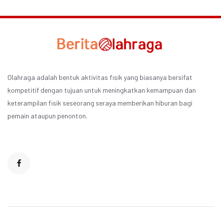
Olahraga adalah bentuk aktivitas fisik yang biasanya bersifat
kompetitif dengan tujuan untuk meningkatkan kemampuan dan
keterampilan fisik seseorang seraya memberikan hiburan bagi
pemain ataupun penonton.