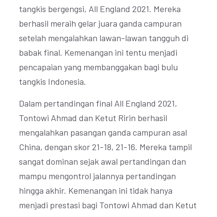
tangkis bergengsi, All England 2021. Mereka
berhasil meraih gelar juara ganda campuran
setelah mengalahkan lawan-lawan tangguh di
babak final. Kemenangan ini tentu menjadi
pencapaian yang membanggakan bagi bulu
tangkis Indonesia.
Dalam pertandingan final All England 2021,
Tontowi Ahmad dan Ketut Ririn berhasil
mengalahkan pasangan ganda campuran asal
China, dengan skor 21-18, 21-16. Mereka tampil
sangat dominan sejak awal pertandingan dan
mampu mengontrol jalannya pertandingan
hingga akhir. Kemenangan ini tidak hanya
menjadi prestasi bagi Tontowi Ahmad dan Ketut