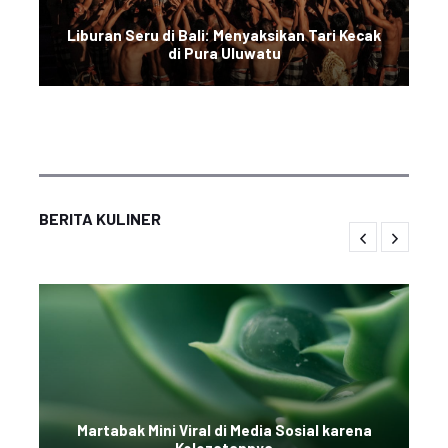
Liburan Seru di Bali: Menyaksikan Tari Kecak
di Pura Uluwatu
BERITA KULINER
Martabak Mini Viral di Media Sosial karena