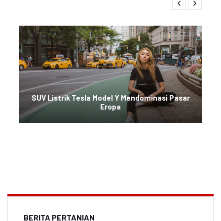
SUV Listrik Tesla Model Y Mendominasi Pasar
Eropa
BERITA PERTANIAN