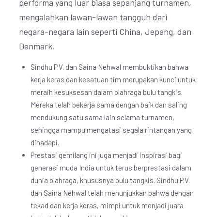
performa yang luar biasa sepanjang turnamen,
mengalahkan lawan-lawan tangguh dari
negara-negara lain seperti China, Jepang, dan
Denmark.
Sindhu P.V. dan Saina Nehwal membuktikan bahwa
kerja keras dan kesatuan tim merupakan kunci untuk
meraih kesuksesan dalam olahraga bulu tangkis.
Mereka telah bekerja sama dengan baik dan saling
mendukung satu sama lain selama turnamen,
sehingga mampu mengatasi segala rintangan yang
dihadapi.
Prestasi gemilang ini juga menjadi inspirasi bagi
generasi muda India untuk terus berprestasi dalam
dunia olahraga, khususnya bulu tangkis. Sindhu P.V.
dan Saina Nehwal telah menunjukkan bahwa dengan
tekad dan kerja keras, mimpi untuk menjadi juara