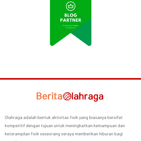
Olahraga adalah bentuk aktivitas fisik yang biasanya bersifat
kompetitif dengan tujuan untuk meningkatkan kemampuan dan
keterampilan fisik seseorang seraya memberikan hiburan bagi