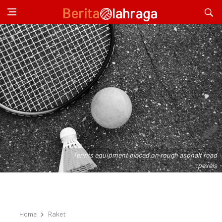
Tennis equipment placed on rough asphalt road
.pexels
Home
Raket