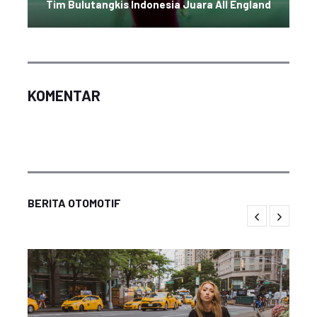
Tim Bulutangkis Indonesia Juara All England
KOMENTAR
BERITA OTOMOTIF