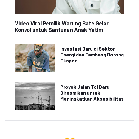
Video Viral Pemilik Warung Sate Gelar
Konvoi untuk Santunan Anak Yatim
Investasi Baru di Sektor
Energi dan Tambang Dorong
Ekspor
Proyek Jalan Tol Baru
Diresmikan untuk
Meningkatkan Aksesibilitas