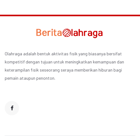
Olahraga adalah bentuk aktivitas fisik yang biasanya bersifat
kompetitif dengan tujuan untuk meningkatkan kemampuan dan
keterampilan fisik seseorang seraya memberikan hiburan bagi
pemain ataupun penonton.