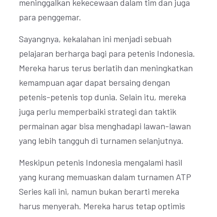
meninggalkan kekecewaan dalam tim dan juga
para penggemar.
Sayangnya, kekalahan ini menjadi sebuah
pelajaran berharga bagi para petenis Indonesia.
Mereka harus terus berlatih dan meningkatkan
kemampuan agar dapat bersaing dengan
petenis-petenis top dunia. Selain itu, mereka
juga perlu memperbaiki strategi dan taktik
permainan agar bisa menghadapi lawan-lawan
yang lebih tangguh di turnamen selanjutnya.
Meskipun petenis Indonesia mengalami hasil
yang kurang memuaskan dalam turnamen ATP
Series kali ini, namun bukan berarti mereka
harus menyerah. Mereka harus tetap optimis