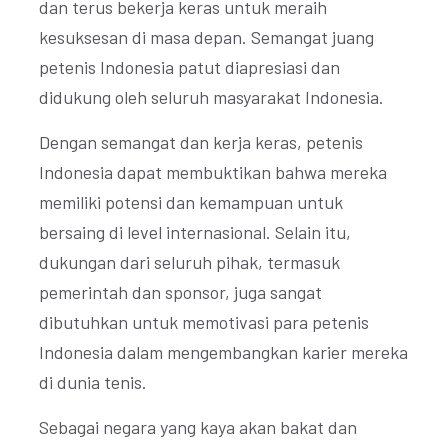
dan terus bekerja keras untuk meraih
kesuksesan di masa depan. Semangat juang
petenis Indonesia patut diapresiasi dan
didukung oleh seluruh masyarakat Indonesia.
Dengan semangat dan kerja keras, petenis
Indonesia dapat membuktikan bahwa mereka
memiliki potensi dan kemampuan untuk
bersaing di level internasional. Selain itu,
dukungan dari seluruh pihak, termasuk
pemerintah dan sponsor, juga sangat
dibutuhkan untuk memotivasi para petenis
Indonesia dalam mengembangkan karier mereka
di dunia tenis.
Sebagai negara yang kaya akan bakat dan