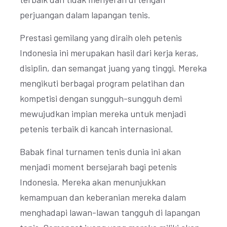
perjuangan dalam lapangan tenis.
Prestasi gemilang yang diraih oleh petenis
Indonesia ini merupakan hasil dari kerja keras,
disiplin, dan semangat juang yang tinggi. Mereka
mengikuti berbagai program pelatihan dan
kompetisi dengan sungguh-sungguh demi
mewujudkan impian mereka untuk menjadi
petenis terbaik di kancah internasional.
Babak final turnamen tenis dunia ini akan
menjadi moment bersejarah bagi petenis
Indonesia. Mereka akan menunjukkan
kemampuan dan keberanian mereka dalam
menghadapi lawan-lawan tangguh di lapangan