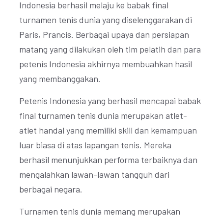
Indonesia berhasil melaju ke babak final
turnamen tenis dunia yang diselenggarakan di
Paris, Prancis. Berbagai upaya dan persiapan
matang yang dilakukan oleh tim pelatih dan para
petenis Indonesia akhirnya membuahkan hasil
yang membanggakan.
Petenis Indonesia yang berhasil mencapai babak
final turnamen tenis dunia merupakan atlet-
atlet handal yang memiliki skill dan kemampuan
luar biasa di atas lapangan tenis. Mereka
berhasil menunjukkan performa terbaiknya dan
mengalahkan lawan-lawan tangguh dari
berbagai negara.
Turnamen tenis dunia memang merupakan