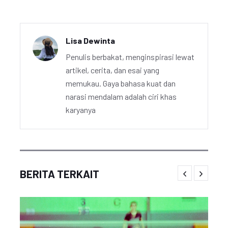
Lisa Dewinta
Penulis berbakat, menginspirasi lewat
artikel, cerita, dan esai yang
memukau. Gaya bahasa kuat dan
narasi mendalam adalah ciri khas
karyanya
BERITA TERKAIT