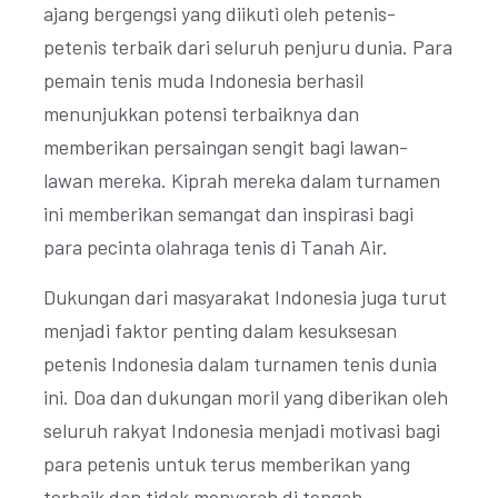
ajang bergengsi yang diikuti oleh petenis-
petenis terbaik dari seluruh penjuru dunia. Para
pemain tenis muda Indonesia berhasil
menunjukkan potensi terbaiknya dan
memberikan persaingan sengit bagi lawan-
lawan mereka. Kiprah mereka dalam turnamen
ini memberikan semangat dan inspirasi bagi
para pecinta olahraga tenis di Tanah Air.
Dukungan dari masyarakat Indonesia juga turut
menjadi faktor penting dalam kesuksesan
petenis Indonesia dalam turnamen tenis dunia
ini. Doa dan dukungan moril yang diberikan oleh
seluruh rakyat Indonesia menjadi motivasi bagi
para petenis untuk terus memberikan yang
terbaik dan tidak menyerah di tengah