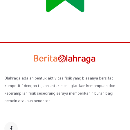
Olahraga adalah bentuk aktivitas fisik yang biasanya bersifat
kompetitif dengan tujuan untuk meningkatkan kemampuan dan
keterampilan fisik seseorang seraya memberikan hiburan bagi
pemain ataupun penonton.