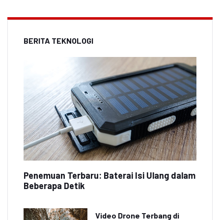
BERITA TEKNOLOGI
Penemuan Terbaru: Baterai Isi Ulang dalam
Beberapa Detik
Video Drone Terbang di