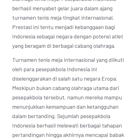
berhasil menyabet gelar juara dalam ajang
turnamen tenis meja tingkat internasional.
Prestasi ini tentu menjadi kebanggaan bagi
Indonesia sebagai negara dengan potensi atlet
yang beragam di berbagai cabang olahraga.
Turnamen tenis meja internasional yang diikuti
oleh para pesepakbola Indonesia ini
diselenggarakan di salah satu negara Eropa.
Meskipun bukan cabang olahraga utama dari
pesepakbola tersebut, namun mereka mampu
menunjukkan kemampuan dan ketangguhan
dalam bertanding. Sejumlah pesepakbola
Indonesia berhasil melewati berbagai tahapan
pertandingan hingga akhirnya mencapai babak