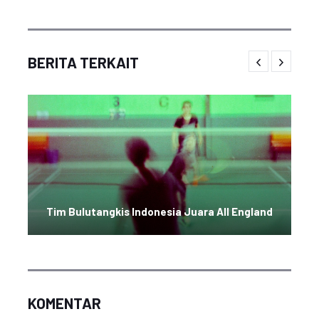
BERITA TERKAIT
Tim Bulutangkis Indonesia Juara All England
KOMENTAR