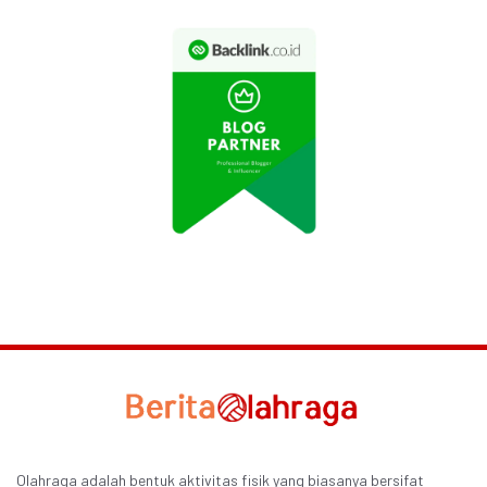
Olahraga adalah bentuk aktivitas fisik yang biasanya bersifat