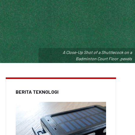
A Close-Up Shot of a Shuttlecock on a
Badminton Court Floor .pexels
BERITA TEKNOLOGI