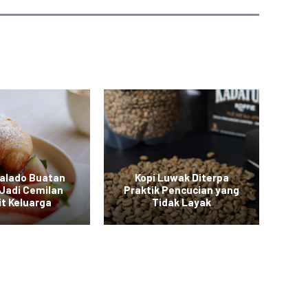
Balado Buatan
Kopi Luwak Diterpa
M
Jadi Cemilan
Praktik Pencucian yang
it Keluarga
Tidak Layak