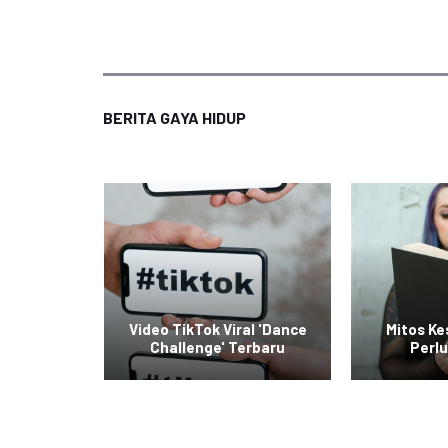
BERITA GAYA HIDUP
raskan
Video TikTok Viral 'Dance
Mitos K
rier
Challenge' Terbaru
Perlu