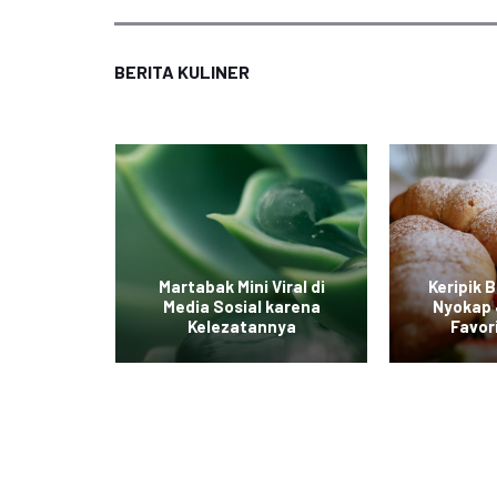
BERITA KULINER
iterpa
Martabak Mini Viral di
Keripik 
ian yang
Media Sosial karena
Nyokap 
ak
Kelezatannya
Favor