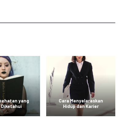
esehatan yang
Cara Menyelaraskan
Vid
 Diketahui
Hidup dan Karier