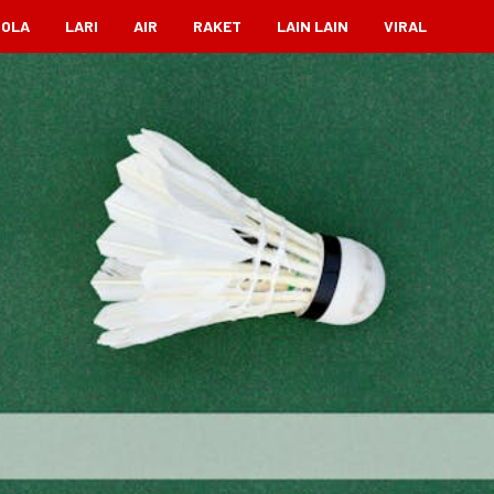
BOLA
LARI
AIR
RAKET
LAIN LAIN
VIRAL