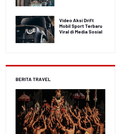
Video Aksi Drift
Mobil Sport Terbaru
Viral di Media Sosial
BERITA TRAVEL