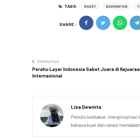
TAGS:
RAKET
BADMINTON
T
SHARE :
Sebelumnya
Perahu Layar Indonesia Sabet Juara di Kejuara
Internasional
Lisa Dewinta
Penulis berbakat, menginspirasi l
bahasa kuat dan narasi mendalam 