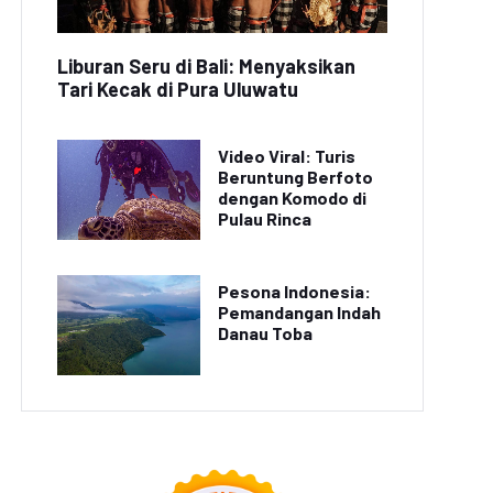
Liburan Seru di Bali: Menyaksikan
Tari Kecak di Pura Uluwatu
Video Viral: Turis
Beruntung Berfoto
dengan Komodo di
Pulau Rinca
Tim Bulutangkis
Pasangan Ganda Bulu
Pesona Indonesia:
Indonesia Juara All
Tangkis Indonesia Raih
Pemandangan Indah
England
Kemenangan di Final
Danau Toba