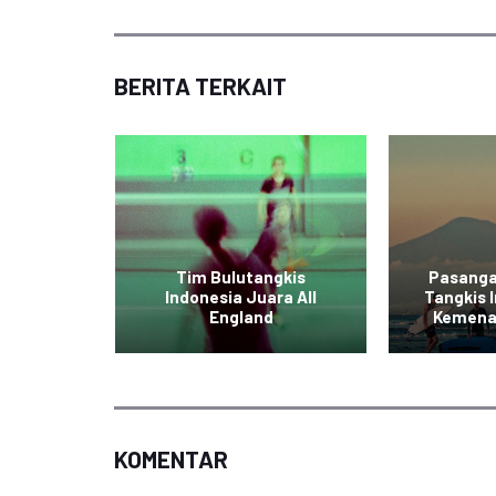
BERITA TERKAIT
enis
buka:
Tim Bulutangkis
Pasanga
Lolos ke
Indonesia Juara All
Tangkis 
England
Kemenan
KOMENTAR