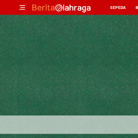
SEPEDA