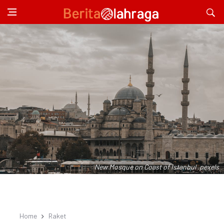
New Mosque on Coast of Istanbul .pexels
Home
Raket