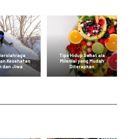
Berolahraga
Tips Hidup Sehat ala
T
kan Kesehatan
Milenial yang Mudah
a
h dan Jiwa
Diterapkan