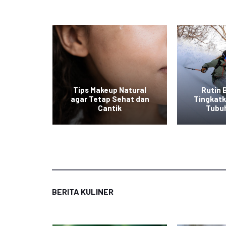
at ala
Tips Makeup Natural
Rutin 
 Mudah
agar Tetap Sehat dan
Tingkat
an
Cantik
Tubu
BERITA KULINER