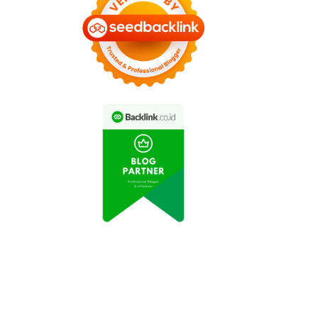
Tim Bulutangkis
Pasangan Ganda Bulu
Indonesia Juara All
Tangkis Indonesia Raih
England
Kemenangan di Final