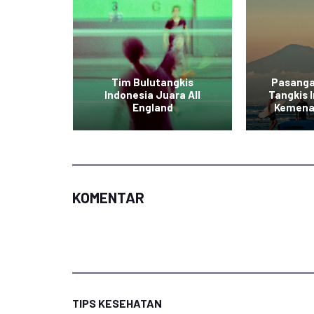
enis
buka:
Tim Bulutangkis
Pasanga
Lolos ke
Indonesia Juara All
Tangkis 
England
Kemenan
KOMENTAR
TIPS KESEHATAN