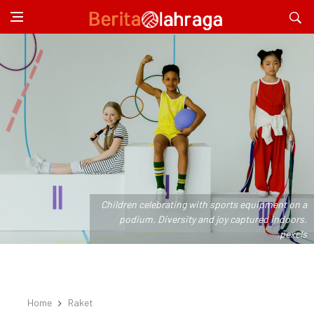
Children celebrating with sports equipment on a
podium. Diversity and joy captured indoors.
.pexels
Home
Raket