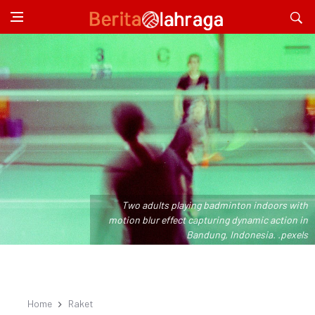
Two adults playing badminton indoors with
motion blur effect capturing dynamic action in
Bandung, Indonesia. .pexels
Home
Raket