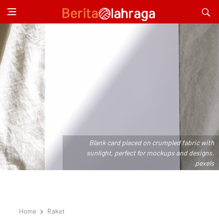
Blank card placed on crumpled fabric with
sunlight, perfect for mockups and designs.
.pexels
Home
Raket