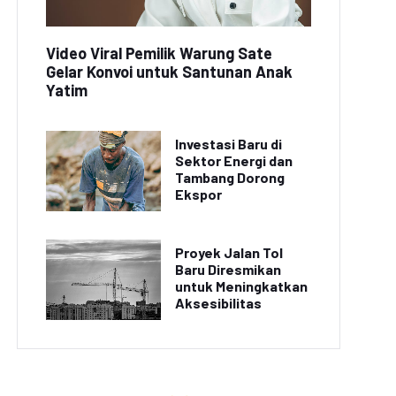
Video Viral Pemilik Warung Sate
Gelar Konvoi untuk Santunan Anak
Yatim
Investasi Baru di
Sektor Energi dan
Tambang Dorong
Ekspor
Proyek Jalan Tol
Baru Diresmikan
untuk Meningkatkan
Aksesibilitas