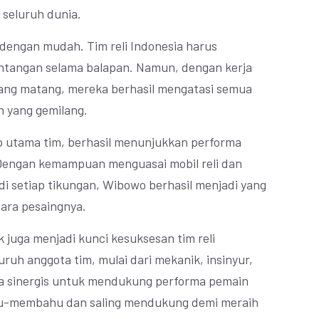
 seluruh dunia.
dengan mudah. Tim reli Indonesia harus
antangan selama balapan. Namun, dengan kerja
 yang matang, mereka berhasil mengatasi semua
 yang gemilang.
 utama tim, berhasil menunjukkan performa
 Dengan kemampuan menguasai mobil reli dan
i setiap tikungan, Wibowo berhasil menjadi yang
para pesaingnya.
ik juga menjadi kunci kesuksesan tim reli
uruh anggota tim, mulai dari mekanik, insinyur,
ra sinergis untuk mendukung performa pemain
hu-membahu dan saling mendukung demi meraih