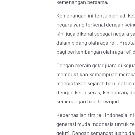
kemenangan bersama.
Kemenangan ini tentu menjadi keb
negara yang terkenal dengan kei
kini juga dikenal sebagai negara 
dalam bidang olahraga reli. Pres
bagi perkembangan olahraga reli di
Dengan meraih gelar juara di kejuar
membuktikan kemampuan mereka s
menciptakan sejarah baru dalam d
dengan kerja keras, kesabaran, d
kemenangan bisa terwujud.
Keberhasilan tim reli Indonesia in
generasi muda Indonesia untuk te
geluti. Dengan semangat juang da