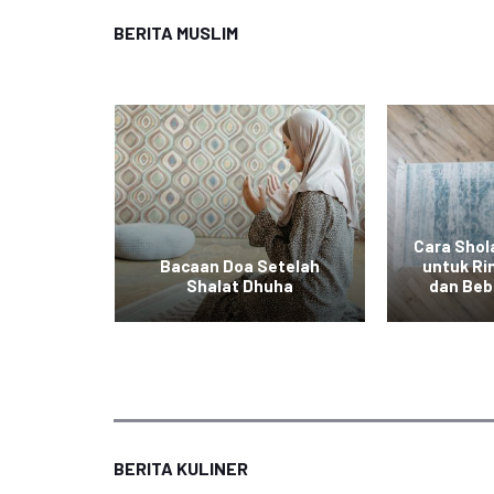
BERITA MUSLIM
Cara Shola
Tidak
Bacaan Doa Setelah
untuk Ri
 Fitrah
Shalat Dhuha
dan Beb
BERITA KULINER