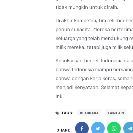
tidak mungkin untuk diraih.
Di akhir kompetisi, tim reli Ind
penuh sukacita. Mereka berterima
keluarga yang telah mendukung m
milik mereka, tetapi juga milik se
Kesuksesan tim reli Indonesia dal
bahwa Indonesia mampu bersaing d
bahwa dengan kerja keras, semang
menjadi kenyataan. Selamat kepad
ini!
TAGS:
OLAHRAGA
LAIN LAIN
SHARE :