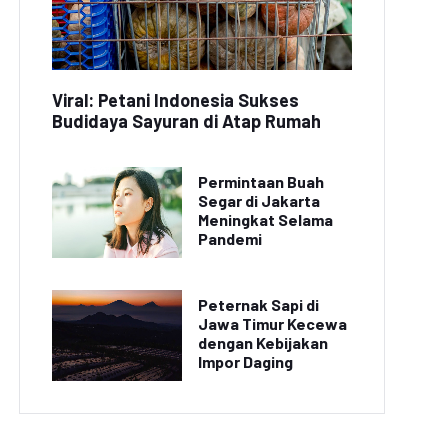
Viral: Petani Indonesia Sukses
Budidaya Sayuran di Atap Rumah
Permintaan Buah
Segar di Jakarta
Meningkat Selama
Pandemi
Peternak Sapi di
Jawa Timur Kecewa
dengan Kebijakan
Impor Daging