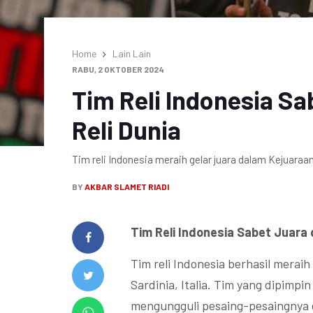
Home
Lain Lain
RABU, 2 OKTOBER 2024
Tim Reli Indonesia Sa
Reli Dunia
Tim reli Indonesia meraih gelar juara dalam Kejuaraan
BY
AKBAR SLAMET RIADI
Tim Reli Indonesia Sabet Juara d
Tim reli Indonesia berhasil meraih 
Sardinia, Italia. Tim yang dipimp
mengungguli pesaing-pesaingnya 