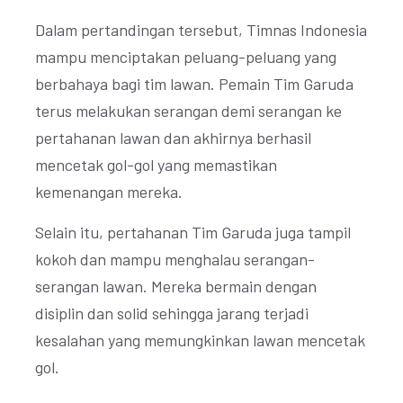
Dalam pertandingan tersebut, Timnas Indonesia
mampu menciptakan peluang-peluang yang
berbahaya bagi tim lawan. Pemain Tim Garuda
terus melakukan serangan demi serangan ke
pertahanan lawan dan akhirnya berhasil
mencetak gol-gol yang memastikan
kemenangan mereka.
Selain itu, pertahanan Tim Garuda juga tampil
kokoh dan mampu menghalau serangan-
serangan lawan. Mereka bermain dengan
disiplin dan solid sehingga jarang terjadi
kesalahan yang memungkinkan lawan mencetak
gol.