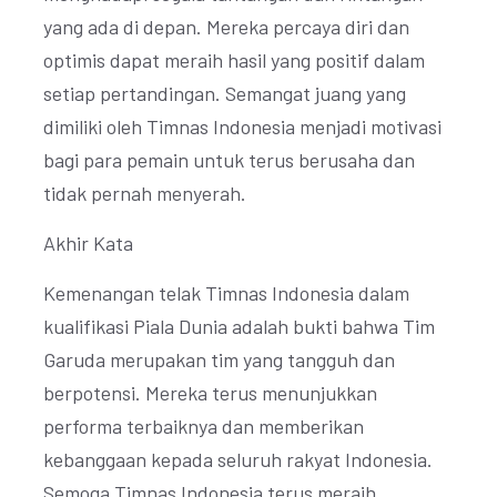
yang ada di depan. Mereka percaya diri dan
optimis dapat meraih hasil yang positif dalam
setiap pertandingan. Semangat juang yang
dimiliki oleh Timnas Indonesia menjadi motivasi
bagi para pemain untuk terus berusaha dan
tidak pernah menyerah.
Akhir Kata
Kemenangan telak Timnas Indonesia dalam
kualifikasi Piala Dunia adalah bukti bahwa Tim
Garuda merupakan tim yang tangguh dan
berpotensi. Mereka terus menunjukkan
performa terbaiknya dan memberikan
kebanggaan kepada seluruh rakyat Indonesia.
Semoga Timnas Indonesia terus meraih