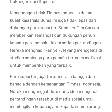
Dukungan dari Suporter
Kemenangan telak Timnas Indonesia dalam
kualifikasi Piala Dunia ini juga tidak lepas dari
dukungan para suporter. Suporter Tim Garuda
memberikan semangat dan dukungan penuh
kepada para pemain dalam setiap pertandingan.
Mereka menghadirkan yel-yel yang menggema di
stadion sehingga para pemain terus termotivasi
untuk memberikan yang terbaik.
Para suporter juga turut merasa bangga dan
bahagia dengan kemenangan Timnas Indonesia.
Mereka mengunggah foto dan video mengenai
pertandingan tersebut di media sosial untuk
membagikan kebahagiaan kepada semua orang.