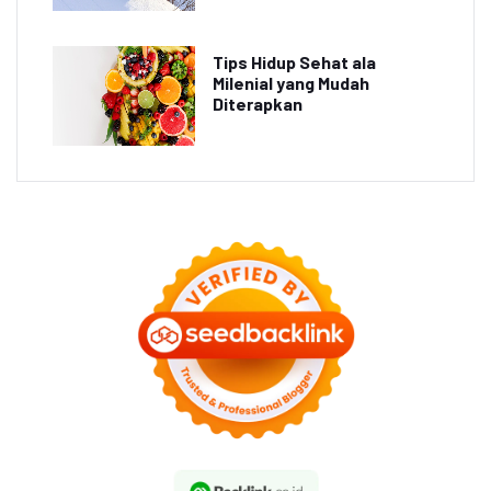
Tips Hidup Sehat ala
Milenial yang Mudah
Diterapkan