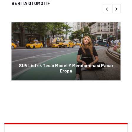
BERITA OTOMOTIF
SUV Listrik Tesla Model Y Mendominasi Pasar
Eropa