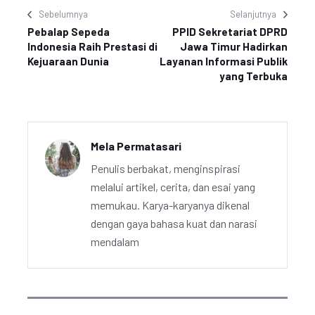
Sebelumnya
Selanjutnya
Pebalap Sepeda
PPID Sekretariat DPRD
Indonesia Raih Prestasi di
Jawa Timur Hadirkan
Kejuaraan Dunia
Layanan Informasi Publik
yang Terbuka
Mela Permatasari
Penulis berbakat, menginspirasi
melalui artikel, cerita, dan esai yang
memukau. Karya-karyanya dikenal
dengan gaya bahasa kuat dan narasi
mendalam