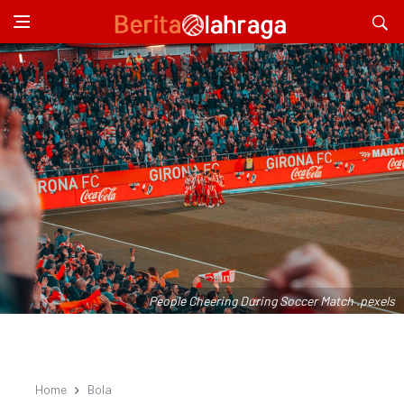
People Cheering During Soccer Match .pexels
Home
Bola