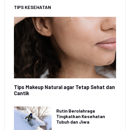
TIPS KESEHATAN
Tips Makeup Natural agar Tetap Sehat dan
Cantik
Rutin Berolahraga
Tingkatkan Kesehatan
Tubuh dan Jiwa