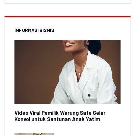
INFORMASI BISNIS
Video Viral Pemilik Warung Sate Gelar
Konvoi untuk Santunan Anak Yatim