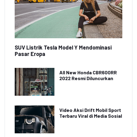
SUV Listrik Tesla Model Y Mendominasi
Pasar Eropa
All New Honda CBR600RR
2022 Resmi Diluncurkan
Video Aksi Drift Mobil Sport
Terbaru Viral di Media Sosial