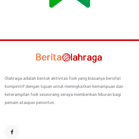
Olahraga adalah bentuk aktivitas fisik yang biasanya bersifat
kompetitif dengan tujuan untuk meningkatkan kemampuan dan
keterampilan fisik seseorang seraya memberikan hiburan bagi
pemain ataupun penonton.