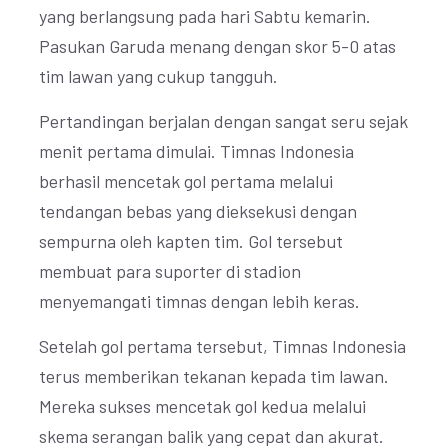
yang berlangsung pada hari Sabtu kemarin.
Pasukan Garuda menang dengan skor 5-0 atas
tim lawan yang cukup tangguh.
Pertandingan berjalan dengan sangat seru sejak
menit pertama dimulai. Timnas Indonesia
berhasil mencetak gol pertama melalui
tendangan bebas yang dieksekusi dengan
sempurna oleh kapten tim. Gol tersebut
membuat para suporter di stadion
menyemangati timnas dengan lebih keras.
Setelah gol pertama tersebut, Timnas Indonesia
terus memberikan tekanan kepada tim lawan.
Mereka sukses mencetak gol kedua melalui
skema serangan balik yang cepat dan akurat.