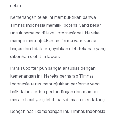
celah.
Kemenangan telak ini membuktikan bahwa
Timnas Indonesia memiliki potensi yang besar
untuk bersaing di level internasional. Mereka
mampu menunjukkan performa yang sangat
bagus dan tidak tergoyahkan oleh tekanan yang
diberikan oleh tim lawan.
Para suporter pun sangat antusias dengan
kemenangan ini. Mereka berharap Timnas
Indonesia terus menunjukkan performa yang
baik dalam setiap pertandingan dan mampu
meraih hasil yang lebih baik di masa mendatang.
Dengan hasil kemenangan ini, Timnas Indonesia