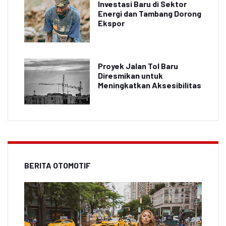
Investasi Baru di Sektor
Energi dan Tambang Dorong
Ekspor
Proyek Jalan Tol Baru
Diresmikan untuk
Meningkatkan Aksesibilitas
BERITA OTOMOTIF