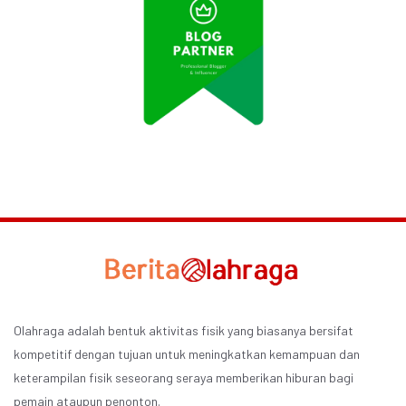
Olahraga adalah bentuk aktivitas fisik yang biasanya bersifat
kompetitif dengan tujuan untuk meningkatkan kemampuan dan
keterampilan fisik seseorang seraya memberikan hiburan bagi
pemain ataupun penonton.