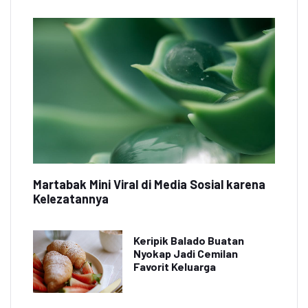
Martabak Mini Viral di Media Sosial karena
Kelezatannya
Keripik Balado Buatan
Nyokap Jadi Cemilan
Favorit Keluarga