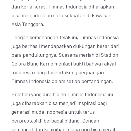
dan kerja keras, Timnas Indonesia diharapkan
bisa menjadi salah satu kekuatan di kawasan
Asia Tenggara.
Dengan kemenangan telak ini, Timnas Indonesia
juga berhasil mendapatkan dukungan besar dari
para pendukungnya. Suasana meriah di Stadion
Gelora Bung Karno menjadi bukti bahwa rakyat
Indonesia sangat mendukung perjuangan
Timnas Indonesia dalam setiap pertandingan.
Prestasi yang diraih oleh Timnas Indonesia ini
juga diharapkan bisa menjadi inspirasi bagi
generasi muda Indonesia untuk terus
berprestasi di berbagai bidang. Dengan
semangat dan kegigihan, siapa pun bisa meraih