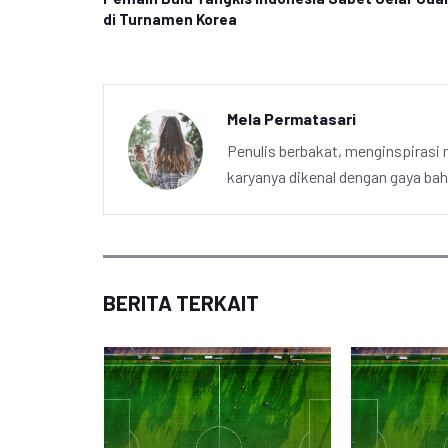
di Turnamen Korea
Mela Permatasari
Penulis berbakat, menginspirasi m
karyanya dikenal dengan gaya ba
BERITA TERKAIT