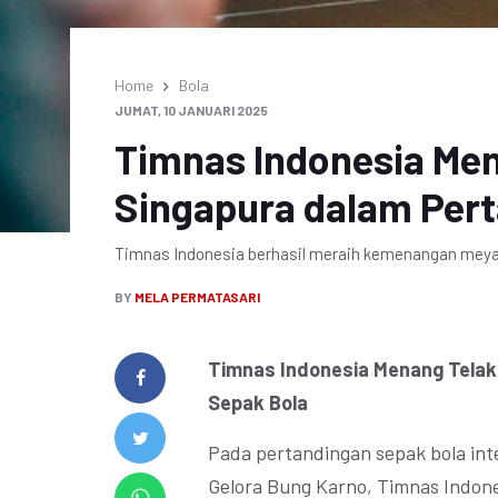
Home
Bola
JUMAT, 10 JANUARI 2025
Timnas Indonesia Men
Singapura dalam Per
Timnas Indonesia berhasil meraih kemenangan meyak
BY
MELA PERMATASARI
Timnas Indonesia Menang Telak
Sepak Bola
Pada pertandingan sepak bola int
Gelora Bung Karno, Timnas Indone