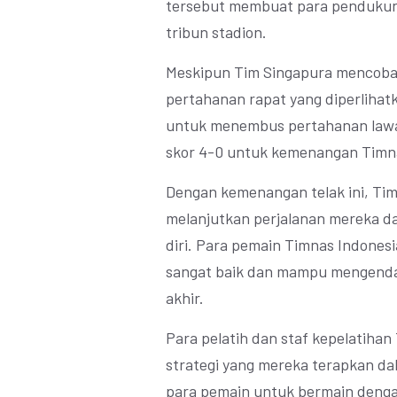
tersebut membuat para pendukun
tribun stadion.
Meskipun Tim Singapura mencoba 
pertahanan rapat yang diperlihat
untuk menembus pertahanan lawan.
skor 4-0 untuk kemenangan Timna
Dengan kemenangan telak ini, Ti
melanjutkan perjalanan mereka da
diri. Para pemain Timnas Indones
sangat baik dan mampu mengendal
akhir.
Para pelatih dan staf kepelatihan
strategi yang mereka terapkan da
para pemain untuk bermain denga