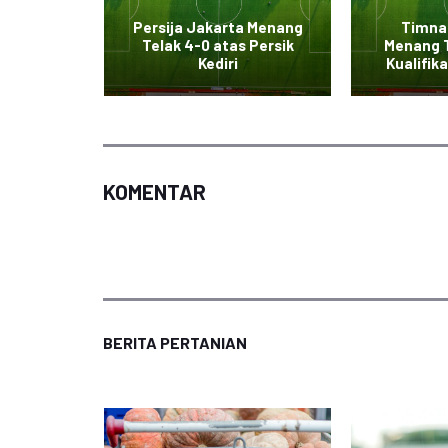
mpions:
alahkan
Persija Jakarta Menang
Timna
 Skor 3-
Telak 4-0 atas Persik
Menang T
Kediri
Kualifika
KOMENTAR
BERITA PERTANIAN