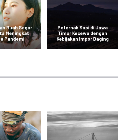
an Buah Segar
Peternak Sapi di Jawa
Vi
rta Meningkat
Timur Kecewa dengan
a Pandemi
Kebijakan Impor Daging
Sa