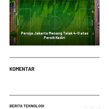
Persija Jakarta Menang Telak 4-0 atas
Persik Kediri
KOMENTAR
BERITA TEKNOLOGI