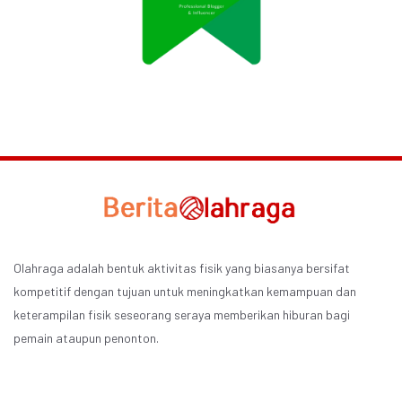
Olahraga adalah bentuk aktivitas fisik yang biasanya bersifat
kompetitif dengan tujuan untuk meningkatkan kemampuan dan
keterampilan fisik seseorang seraya memberikan hiburan bagi
pemain ataupun penonton.