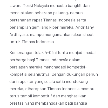
lawan. Meski Malaysia mencoba bangkit dan
menciptakan beberapa peluang, namun
pertahanan rapat Timnas Indonesia serta
penampilan gemilang kiper mereka, Andritany
Ardhiyasa, mampu mengamankan clean sheet
untuk Timnas Indonesia.
Kemenangan telak 4-0 ini tentu menjadi modal
berharga bagi Timnas Indonesia dalam
persiapan mereka menghadapi kompetisi-
kompetisi selanjutnya. Dengan dukungan penuh
dari suporter yang selalu setia mendukung
mereka, diharapkan Timnas Indonesia mampu
terus tampil kompetitif dan menghasilkan
prestasi yang membanggakan bagi bangsa