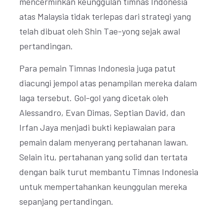
mencerminkan keunggulan timnas Indonesia
atas Malaysia tidak terlepas dari strategi yang
telah dibuat oleh Shin Tae-yong sejak awal
pertandingan.
Para pemain Timnas Indonesia juga patut
diacungi jempol atas penampilan mereka dalam
laga tersebut. Gol-gol yang dicetak oleh
Alessandro, Evan Dimas, Septian David, dan
Irfan Jaya menjadi bukti kepiawaian para
pemain dalam menyerang pertahanan lawan.
Selain itu, pertahanan yang solid dan tertata
dengan baik turut membantu Timnas Indonesia
untuk mempertahankan keunggulan mereka
sepanjang pertandingan.