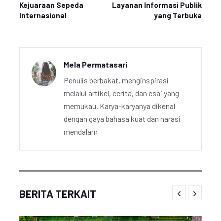
Kejuaraan Sepeda
Layanan Informasi Publik
Internasional
yang Terbuka
Mela Permatasari
Penulis berbakat, menginspirasi
melalui artikel, cerita, dan esai yang
memukau. Karya-karyanya dikenal
dengan gaya bahasa kuat dan narasi
mendalam
BERITA TERKAIT