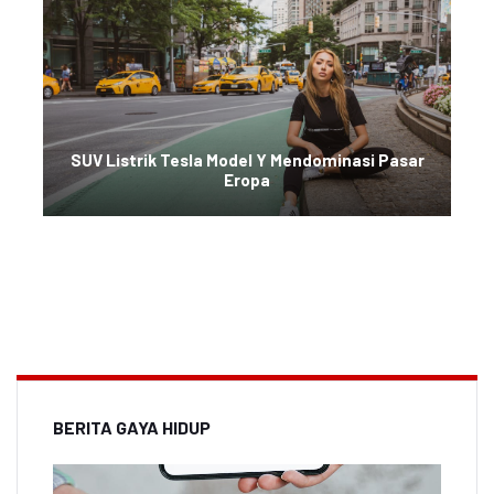
SUV Listrik Tesla Model Y Mendominasi Pasar
Eropa
BERITA GAYA HIDUP