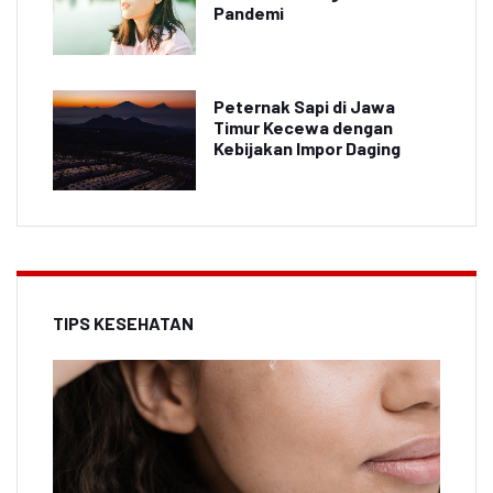
Pandemi
Peternak Sapi di Jawa
Timur Kecewa dengan
Kebijakan Impor Daging
TIPS KESEHATAN