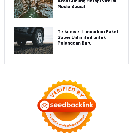
Atas Gunung Merapi Viral di
Media Sosial
Telkomsel Luncurkan Paket
Super Unlimited untuk
Pelanggan Baru