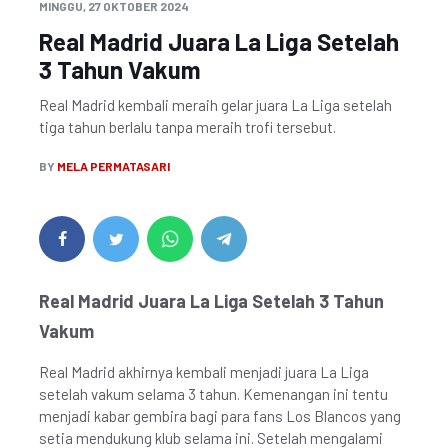
MINGGU, 27 OKTOBER 2024
Real Madrid Juara La Liga Setelah
3 Tahun Vakum
Real Madrid kembali meraih gelar juara La Liga setelah
tiga tahun berlalu tanpa meraih trofi tersebut.
BY
MELA PERMATASARI
Real Madrid Juara La Liga Setelah 3 Tahun
Vakum
Real Madrid akhirnya kembali menjadi juara La Liga
setelah vakum selama 3 tahun. Kemenangan ini tentu
menjadi kabar gembira bagi para fans Los Blancos yang
setia mendukung klub selama ini. Setelah mengalami