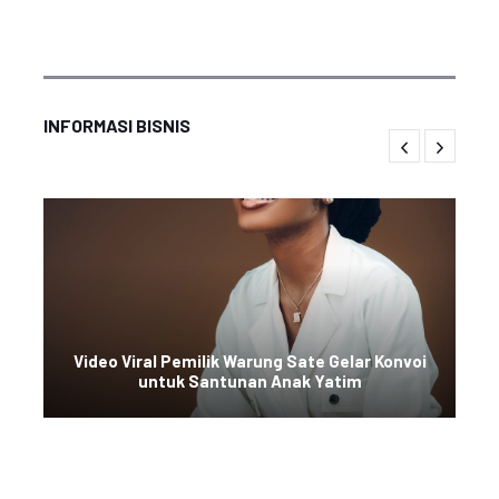
INFORMASI BISNIS
Video Viral Pemilik Warung Sate Gelar Konvoi
untuk Santunan Anak Yatim