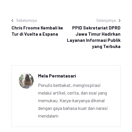
Sebelumnya
Selanjutnya
Chris Froome Kembali ke
PPID Sekretariat DPRD
Tur di Vuelta a Espana
Jawa Timur Hadirkan
Layanan Informasi Publik
yang Terbuka
Mela Permatasari
Penulis berbakat, menginspirasi
melalui artikel, cerita, dan esai yang
memukau. Karya-karyanya dikenal
dengan gaya bahasa kuat dan narasi
mendalam