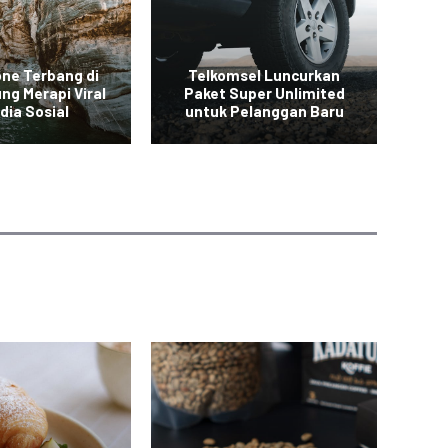
one Terbang di
Telkomsel Luncurkan
ng Merapi Viral
Paket Super Unlimited
Ba
dia Sosial
untuk Pelanggan Baru