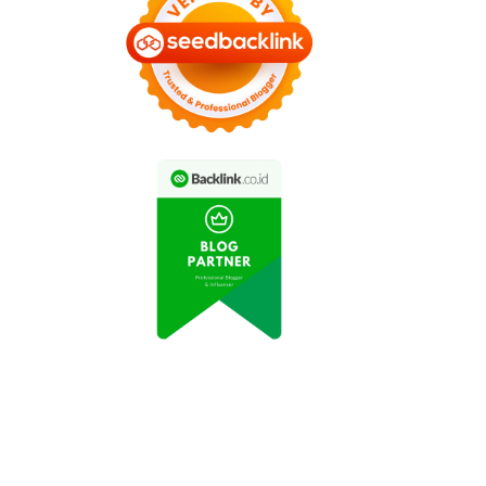
rsija Jakarta Menang
Timnas Indonesia
elak 4-0 atas Persik
Menang Telak di Babak
Kediri
Kualifikasi Piala Dunia