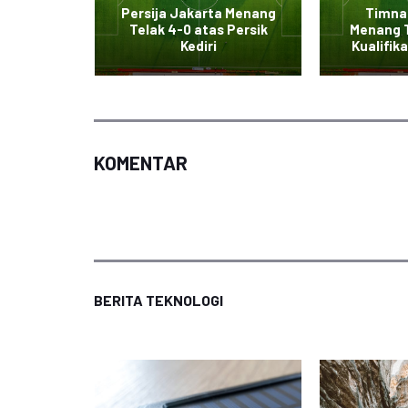
alahkan
Persija Jakarta Menang
Timna
 Skor 3-
Telak 4-0 atas Persik
Menang T
Kediri
Kualifika
KOMENTAR
BERITA TEKNOLOGI