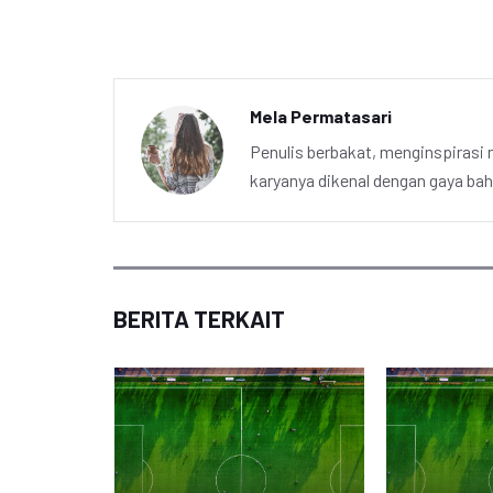
Mela Permatasari
Penulis berbakat, menginspirasi m
karyanya dikenal dengan gaya ba
BERITA TERKAIT
mpions: