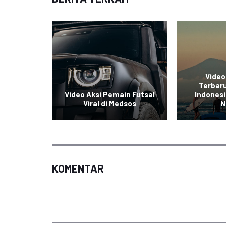
Video
e Sepeda
Terbaru
sia Viral
Video Aksi Pemain Futsal
Indonesi
sial
Viral di Medsos
N
KOMENTAR