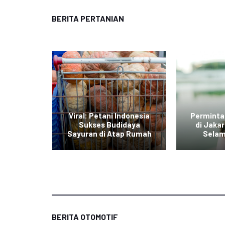
BERITA PERTANIAN
di Jawa
Viral: Petani Indonesia
Perminta
dengan
Sukses Budidaya
di Jaka
r Daging
Sayuran di Atap Rumah
Selam
BERITA OTOMOTIF