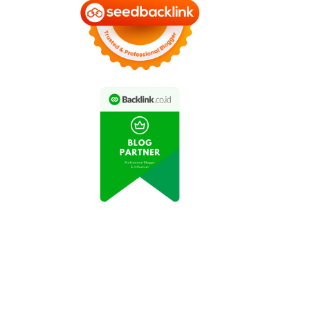
Video Trick Shot
Terbaru: Atlet Biliar
eo Aksi Pemain Futsal
Indonesia Bikin Heboh
Viral di Medsos
Netizen