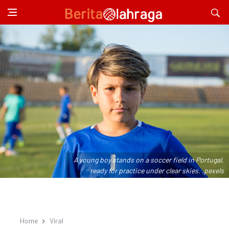
A young boy stands on a soccer field in Portugal,
ready for practice under clear skies. .pexels
Home
Viral