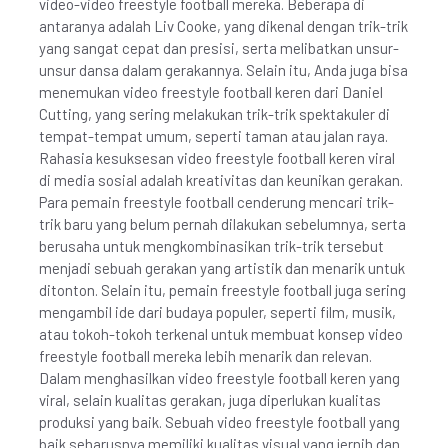
video-video freestyle football mereka. Beberapa di
antaranya adalah Liv Cooke, yang dikenal dengan trik-trik
yang sangat cepat dan presisi, serta melibatkan unsur-
unsur dansa dalam gerakannya. Selain itu, Anda juga bisa
menemukan video freestyle football keren dari Daniel
Cutting, yang sering melakukan trik-trik spektakuler di
tempat-tempat umum, seperti taman atau jalan raya.
Rahasia kesuksesan video freestyle football keren viral
di media sosial adalah kreativitas dan keunikan gerakan.
Para pemain freestyle football cenderung mencari trik-
trik baru yang belum pernah dilakukan sebelumnya, serta
berusaha untuk mengkombinasikan trik-trik tersebut
menjadi sebuah gerakan yang artistik dan menarik untuk
ditonton. Selain itu, pemain freestyle football juga sering
mengambil ide dari budaya populer, seperti film, musik,
atau tokoh-tokoh terkenal untuk membuat konsep video
freestyle football mereka lebih menarik dan relevan.
Dalam menghasilkan video freestyle football keren yang
viral, selain kualitas gerakan, juga diperlukan kualitas
produksi yang baik. Sebuah video freestyle football yang
baik seharusnya memiliki kualitas visual yang jernih dan