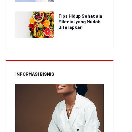
Tips Hidup Sehat ala
Milenial yang Mudah
Diterapkan
INFORMASI BISNIS
Video Trick Shot
Terbaru: Atlet Biliar
eo Aksi Pemain Futsal
Indonesia Bikin Heboh
Viral di Medsos
Netizen