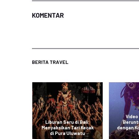
KOMENTAR
BERITA TRAVEL
Video 
esia:
Liburan Seru di Bali:
Berunt
 Indah
Menyaksikan Tari Kecak
dengan K
ba
di Pura Uluwatu