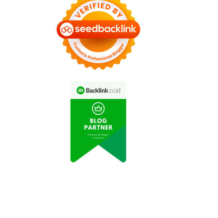
eo TikTok Viral 'Dance
Mitos Kesehatan yang
Challenge' Terbaru
Perlu Diketahui