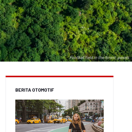
Football field in the forest .pexels
BERITA OTOMOTIF