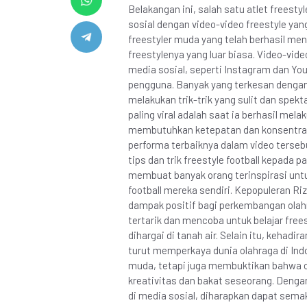
Belakangan ini, salah satu atlet freesty
sosial dengan video-video freestyle yang 
freestyler muda yang telah berhasil me
freestylenya yang luar biasa. Video-video
media sosial, seperti Instagram dan You
pengguna. Banyak yang terkesan dengan 
melakukan trik-trik yang sulit dan spekta
paling viral adalah saat ia berhasil mela
membutuhkan ketepatan dan konsentrasi
performa terbaiknya dalam video tersebu
tips dan trik freestyle football kepada 
membuat banyak orang terinspirasi un
football mereka sendiri. Kepopuleran Riz
dampak positif bagi perkembangan olahr
tertarik dan mencoba untuk belajar frees
dihargai di tanah air. Selain itu, kehadira
turut memperkaya dunia olahraga di Indo
muda, tetapi juga membuktikan bahwa 
kreativitas dan bakat seseorang. Dengan 
di media sosial, diharapkan dapat se