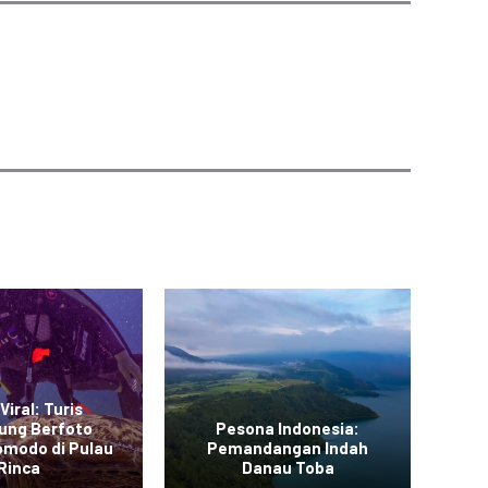
Viral: Turis
ung Berfoto
Pesona Indonesia:
L
omodo di Pulau
Pemandangan Indah
Me
Rinca
Danau Toba