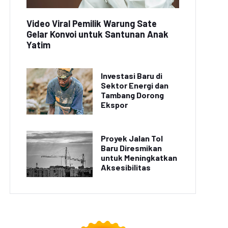
Video Viral Pemilik Warung Sate
Gelar Konvoi untuk Santunan Anak
Yatim
Investasi Baru di
Sektor Energi dan
Tambang Dorong
Ekspor
Proyek Jalan Tol
Baru Diresmikan
untuk Meningkatkan
Aksesibilitas
Video Viral: Turis
iburan Seru di Bali:
Beruntung Berfoto
nyaksikan Tari Kecak
dengan Komodo di Pulau
di Pura Uluwatu
Rinca