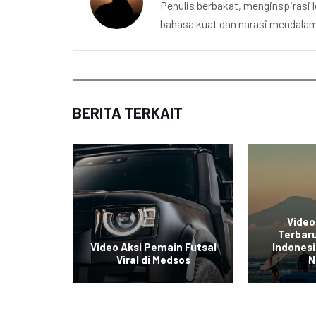
Penulis berbakat, menginspirasi l
bahasa kuat dan narasi mendalam 
BERITA TERKAIT
Video
e Sepeda
Terbaru
sia Viral
Video Aksi Pemain Futsal
Indonesi
sial
Viral di Medsos
N