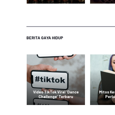
BERITA GAYA HIDUP
raskan
Video TikTok Viral 'Dance
Mitos K
rier
Challenge' Terbaru
Perlu