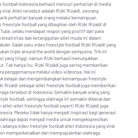
le football Indonesia berhasil mencuri perhatian di media
viral. Atlet tersebut adalah Rizki Rizaldi, seorang
narik perhatian banyak orang melalui kemampuan
 freestyle football yang dibagikan oleh Rizki Rizaldi di
Tube, selalu mendapat respon yang positif dari para
kreativitas dan ketangguhan atlet muda ini dalam
kuler. Salah satu video freestyle football Rizki Rizaldi yang
kukan triple around the world dengan sempurna. Trik ini
 yang tinggi, namun Rizki berhasil menunjukkan
t. Tak hanya itu, Rizki Rizaldi juga sering memberikan
para penggemarnya melalui video-videonya. Hal ini
tuk belajar dan mengembangkan kemampuan freestyle
ki Rizaldi sebagai atlet freestyle football juga memberikan
aga tersebut di Indonesia. Semakin banyak orang yang
tyle football, sehingga olahraga ini semakin dikenal dan
n atlet-atlet freestyle football seperti Rizki Rizaldi juga
nesia. Mereka tidak hanya menjadi inspirasi bagi generasi
olahraga dapat menjadi media untuk mengekspresikan
adanya video freestyle football atlet Indonesia yang viral
makin memperkenalkan dan mempopulerkan olahraga