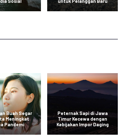
dia Sosial
untuk Pelanggan Baru
an Buah Segar
Peternak Sapi di Jawa
Vi
rta Meningkat
Timur Kecewa dengan
a Pandemi
Kebijakan Impor Daging
Sa