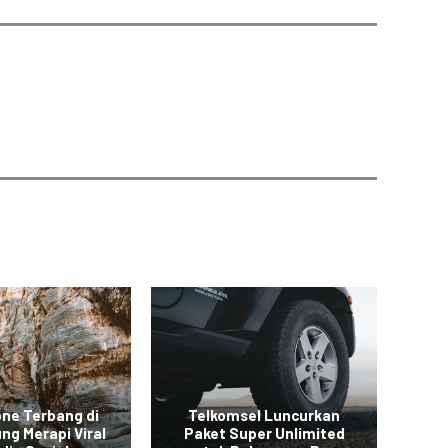
one Terbang di
Telkomsel Luncurkan
ng Merapi Viral
Paket Super Unlimited
Ba