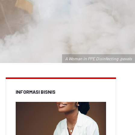
A Woman in PPE Disinfecting .pexels
INFORMASI BISNIS