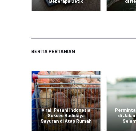
an Baru
Beberapa Detik
di Me
BERITA PERTANIAN
di Jawa
Viral: Petani Indonesia
Perminta
dengan
Sukses Budidaya
di Jaka
r Daging
Sayuran di Atap Rumah
Selam