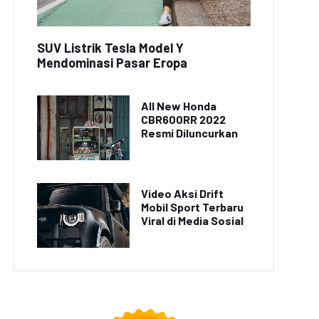
SUV Listrik Tesla Model Y
Mendominasi Pasar Eropa
All New Honda
CBR600RR 2022
Resmi Diluncurkan
Video Aksi Drift
Mobil Sport Terbaru
Viral di Media Sosial
Penemuan Terbaru:
Video Drone Terbang di
terai Isi Ulang dalam
Atas Gunung Merapi Viral