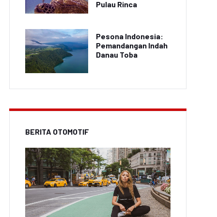
Pulau Rinca
Pesona Indonesia:
Pemandangan Indah
Danau Toba
BERITA OTOMOTIF
Video Trick Shot
Terbaru: Atlet Biliar
eo Aksi Pemain Futsal
Indonesia Bikin Heboh
Viral di Medsos
Netizen