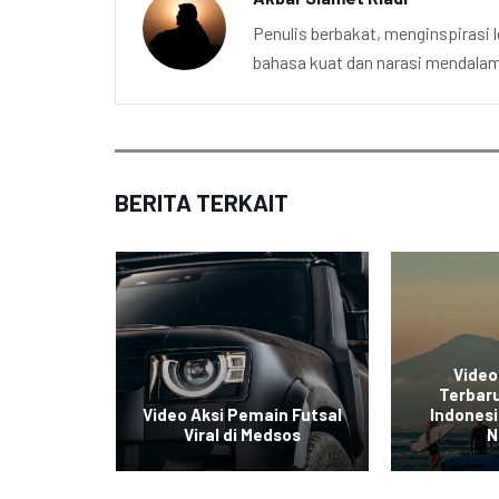
Penulis berbakat, menginspirasi l
bahasa kuat dan narasi mendalam 
BERITA TERKAIT
Video
e Sepeda
Terbaru
sia Viral
Video Aksi Pemain Futsal
Indonesi
sial
Viral di Medsos
N