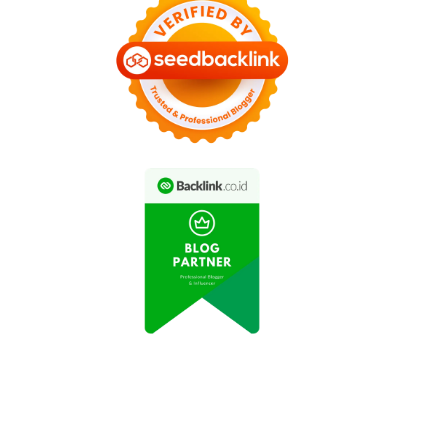
Beberapa Detik
di Media Sosial
ral: Petani Indonesia
Permintaan Buah Segar
Sukses Budidaya
di Jakarta Meningkat
yuran di Atap Rumah
Selama Pandemi