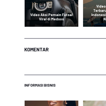
Video
e Sepeda
Terbaru
sia Viral
Video Aksi Pemain Futsal
Indonesi
sial
Viral di Medsos
N
KOMENTAR
INFORMASI BISNIS