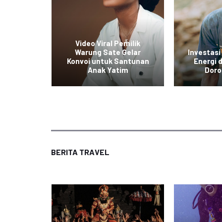
ol Baru
Video Viral Pemilik
untuk
Warung Sate Gelar
Investasi
kan
Konvoi untuk Santunan
Energi
tas
Anak Yatim
Doro
BERITA TRAVEL