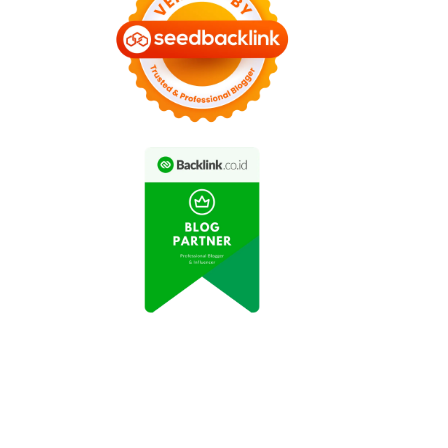
Video Trick Shot
Terbaru: Atlet Biliar
eo Aksi Pemain Futsal
Indonesia Bikin Heboh
Viral di Medsos
Netizen