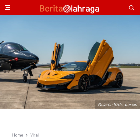
Mclaren 570s .pexels
Home
Viral