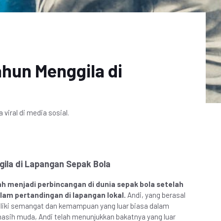
ahun Menggila di
viral di media sosial.
ila di Lapangan Sepak Bola
lah menjadi perbincangan di dunia sepak bola setelah
alam pertandingan di lapangan lokal.
Andi, yang berasal
liki semangat dan kemampuan yang luar biasa dalam
asih muda, Andi telah menunjukkan bakatnya yang luar