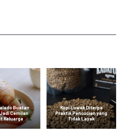
Balado Buatan
Kopi Luwak Diterpa
M
Jadi Cemilan
Praktik Pencucian yang
it Keluarga
Tidak Layak