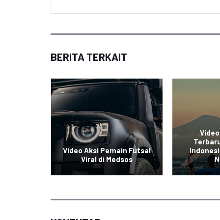
BERITA TERKAIT
Video
e Sepeda
Terbaru
sia Viral
Video Aksi Pemain Futsal
Indonesi
sial
Viral di Medsos
N