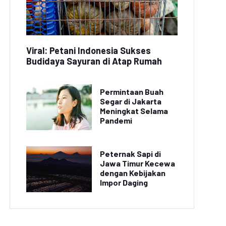
Viral: Petani Indonesia Sukses
Budidaya Sayuran di Atap Rumah
Permintaan Buah
Segar di Jakarta
Meningkat Selama
Pandemi
Peternak Sapi di
Jawa Timur Kecewa
dengan Kebijakan
Impor Daging