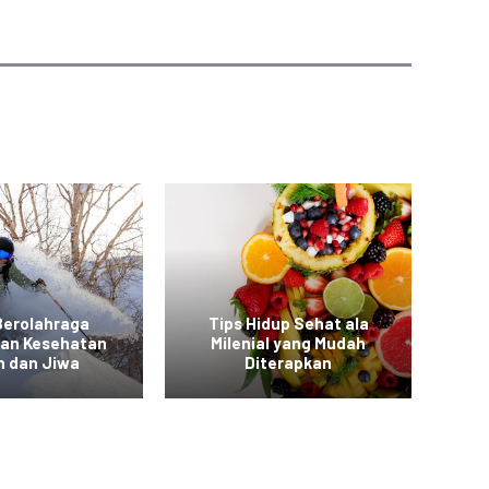
Berolahraga
Tips Hidup Sehat ala
T
kan Kesehatan
Milenial yang Mudah
a
h dan Jiwa
Diterapkan