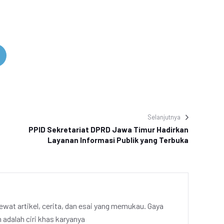
Selanjutnya
PPID Sekretariat DPRD Jawa Timur Hadirkan
Layanan Informasi Publik yang Terbuka
ewat artikel, cerita, dan esai yang memukau. Gaya
adalah ciri khas karyanya