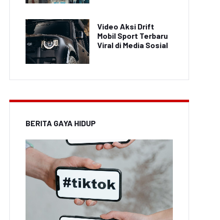
Video Aksi Drift
Mobil Sport Terbaru
Viral di Media Sosial
BERITA GAYA HIDUP
Video Trick Shot
Terbaru: Atlet Biliar
eo Aksi Pemain Futsal
Indonesia Bikin Heboh
Viral di Medsos
Netizen