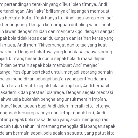
 pertandingan terakhir yang diikuti oleh timnya, Andi
pertandingan. Aksi-aksi briliannya di lapangan membuat
 berkata-kata. Tidak hanya itu, Andi juga kerap menjadi
n berlangsung. Dengan kemampuan dribbling yang lincah
in lawan dengan mudah dan mencetak gol dengan sangat
pak bola tidak lepas dari dukungan dan latihan keras yang
sih muda, Andi memiliki semangat dan tekad yang kuat
ak bola. Dengan bakatnya yang luar biasa, banyak orang
di bintang besar di dunia sepak bola di masa depan.
ih dan bermain sepak bola membuat Andi menjadi
itarnya. Meskipun bertekad untuk menjadi seorang pemain
upakan pendidikan sebagai bagian yang penting dalam
 dan tetap berlatih sepak bola setiap hari, Andi berhasil
akademik dan prestasi olahraga. Dengan segala prestasi
bahwa usia bukanlah penghalang untuk meraih impian.
h kunci kesuksesan bagi Andi dalam meraih cita-citanya
mengasah kemampuannya dan tetap rendah hati, Andi
intang sepak bola masa depan yang akan menginspirasi
 bocah tujuh tahun ini memang menggila di lapangan sepak
dalam bermain sepak bola adalah sesuatu yang patut kita