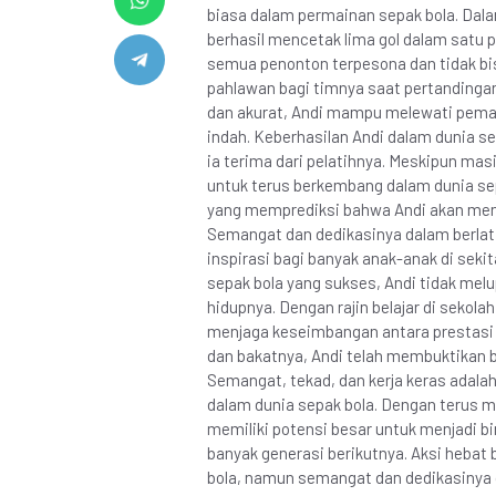
biasa dalam permainan sepak bola. Dalam
berhasil mencetak lima gol dalam satu 
semua penonton terpesona dan tidak bisa
pahlawan bagi timnya saat pertandinga
dan akurat, Andi mampu melewati pema
indah. Keberhasilan Andi dalam dunia se
ia terima dari pelatihnya. Meskipun ma
untuk terus berkembang dalam dunia sep
yang memprediksi bahwa Andi akan menja
Semangat dan dedikasinya dalam berlat
inspirasi bagi banyak anak-anak di sek
sepak bola yang sukses, Andi tidak mel
hidupnya. Dengan rajin belajar di sekolah
menjaga keseimbangan antara prestasi 
dan bakatnya, Andi telah membuktikan 
Semangat, tekad, dan kerja keras adala
dalam dunia sepak bola. Dengan terus 
memiliki potensi besar untuk menjadi b
banyak generasi berikutnya. Aksi hebat
bola, namun semangat dan dedikasinya 