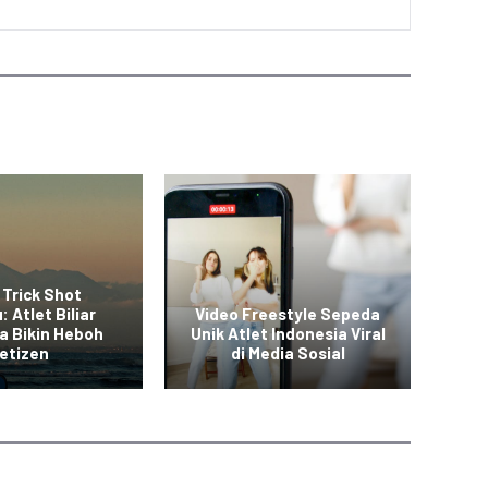
 Trick Shot
: Atlet Biliar
Video Freestyle Sepeda
a Bikin Heboh
Unik Atlet Indonesia Viral
Vid
etizen
di Media Sosial