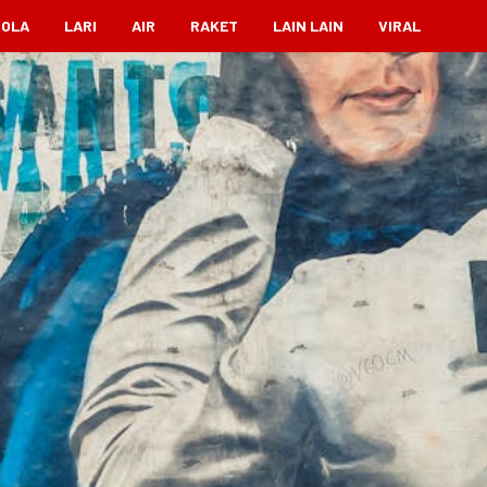
BOLA
LARI
AIR
RAKET
LAIN LAIN
VIRAL