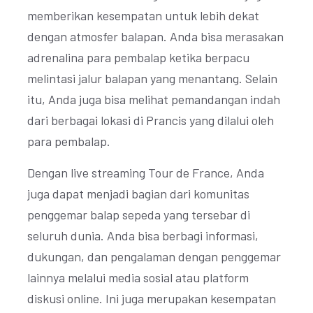
memberikan kesempatan untuk lebih dekat
dengan atmosfer balapan. Anda bisa merasakan
adrenalina para pembalap ketika berpacu
melintasi jalur balapan yang menantang. Selain
itu, Anda juga bisa melihat pemandangan indah
dari berbagai lokasi di Prancis yang dilalui oleh
para pembalap.
Dengan live streaming Tour de France, Anda
juga dapat menjadi bagian dari komunitas
penggemar balap sepeda yang tersebar di
seluruh dunia. Anda bisa berbagi informasi,
dukungan, dan pengalaman dengan penggemar
lainnya melalui media sosial atau platform
diskusi online. Ini juga merupakan kesempatan