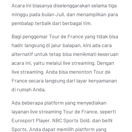
Acara ini biasanya diselenggarakan selama tiga
minggu pada bulan Juli, dan menampilkan para
pembalap terbaik dari berbagai tim.
Bagi penggemar Tour de France yang tidak bisa
hadir langsung di jalur balapan, kini ada cara
alternatif untuk tetap bisa menikmati keseruan
acara ini, yaitu melalui live streaming. Dengan
live streaming, Anda bisa menonton Tour de
France secara langsung dari layar kenyamanan
di rumah Anda.
Ada beberapa platform yang menyediakan
layanan live streaming Tour de France, seperti
Eurosport Player, NBC Sports Gold, dan beIN
Sports. Anda dapat memilih platform yang