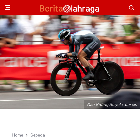
Man Riding Bicycle .pexels
Home
Sepeda