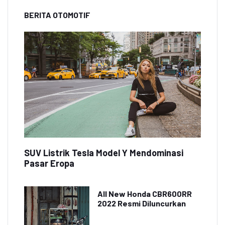
BERITA OTOMOTIF
SUV Listrik Tesla Model Y Mendominasi
Pasar Eropa
All New Honda CBR600RR
2022 Resmi Diluncurkan