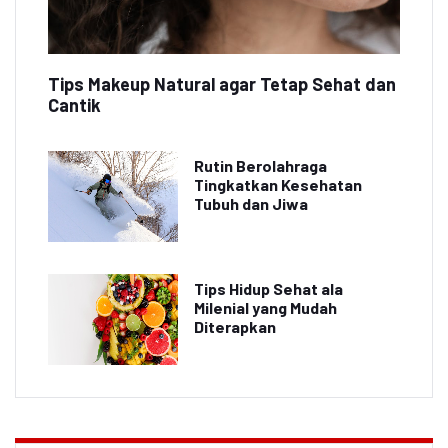
Tips Makeup Natural agar Tetap Sehat dan
Cantik
Rutin Berolahraga
Tingkatkan Kesehatan
Tubuh dan Jiwa
Tips Hidup Sehat ala
Milenial yang Mudah
Diterapkan