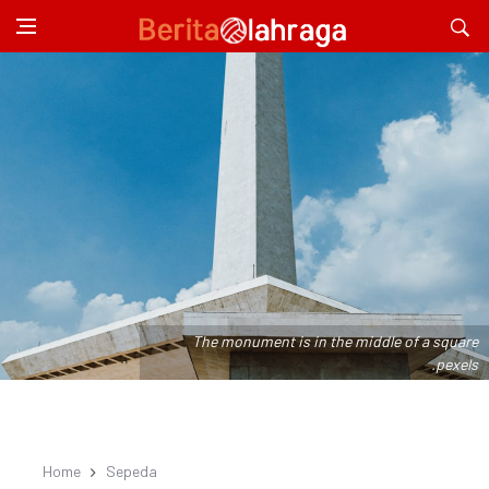
The monument is in the middle of a square
.pexels
Home
Sepeda