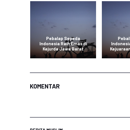
ereng:
ndonesia
Pebalap Sepeda
Peba
Asian
Indonesia Raih Emas di
Indonesi
Kejurda Jawa Barat
Kejuaraan
KOMENTAR
BERITA MUSLIM