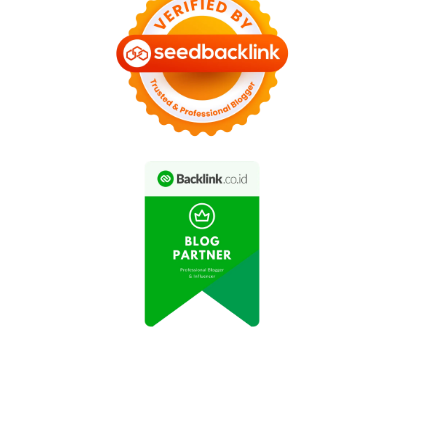
Pebalap Sepeda
Pebalap Sepeda
donesia Raih Emas di
Indonesia Raih Emas di
Kejurda Jawa Barat
Kejuaraan Internasional