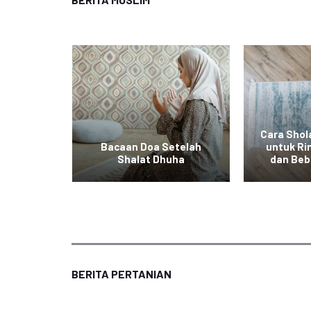
Cara Shola
Tidak
Bacaan Doa Setelah
untuk Ri
 Fitrah
Shalat Dhuha
dan Beb
BERITA PERTANIAN