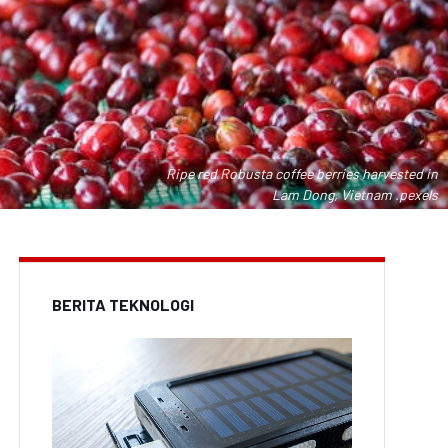
Ripe red Robusta coffee berries harvested in
Lam Dong, Vietnam .pexels
BERITA TEKNOLOGI