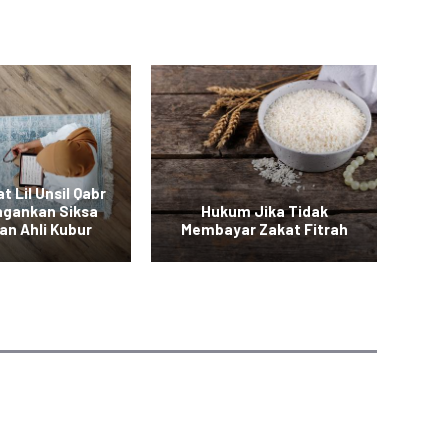
t Lil Unsil Qabr
ngankan Siksa
Hukum Jika Tidak
B
an Ahli Kubur
Membayar Zakat Fitrah