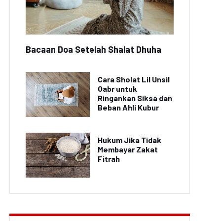
Bacaan Doa Setelah Shalat Dhuha
Cara Sholat Lil Unsil
Qabr untuk
Ringankan Siksa dan
Beban Ahli Kubur
Hukum Jika Tidak
Membayar Zakat
Fitrah