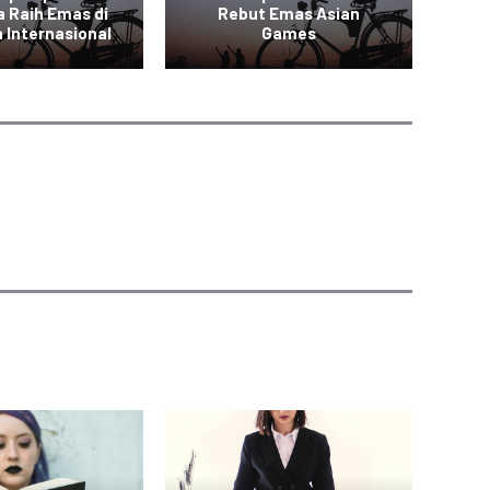
a Raih Emas di
Rebut Emas Asian
In
 Internasional
Games