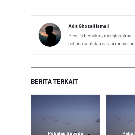
Adit Ghozali Ismail
Penulis berbakat, menginspirasi l
bahasa kuat dan narasi mendalam 
BERITA TERKAIT
ereng:
ndonesia
Pebalap Sepeda
Peba