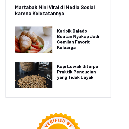
donesia Raih Emas di
Indonesia Raih Emas di
Martabak Mini Viral di Media Sosial
Kejurda Jawa Barat
Kejuaraan Internasional
karena Kelezatannya
Keripik Balado
Buatan Nyokap Jadi
Cemilan Favorit
Keluarga
Kopi Luwak Diterpa
Praktik Pencucian
yang Tidak Layak