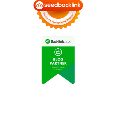
eo TikTok Viral 'Dance
Mitos Kesehatan yang
Challenge' Terbaru
Perlu Diketahui