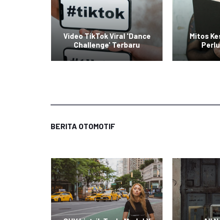
raskan
Video TikTok Viral 'Dance
Mitos K
rier
Challenge' Terbaru
Perlu
BERITA OTOMOTIF