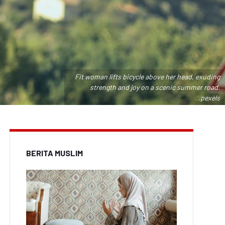
Fit woman lifts bicycle above her head, exuding
strength and joy on a scenic summer road.
.pexels
BERITA MUSLIM