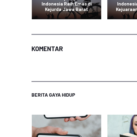
Asian
Indonesia Raih Emas di
Indonesi
Kejurda Jawa Barat
Kejuaraan
KOMENTAR
BERITA GAYA HIDUP