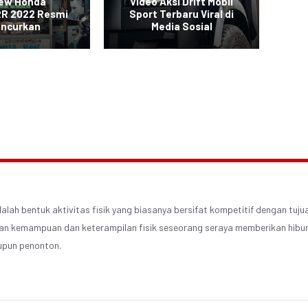
New Honda
Video Aksi Drift Mobil
SUV
R 2022 Resmi
Sport Terbaru Viral di
uncurkan
Media Sosial
alah bentuk aktivitas fisik yang biasanya bersifat kompetitif dengan tuju
n kemampuan dan keterampilan fisik seseorang seraya memberikan hibur
upun penonton.