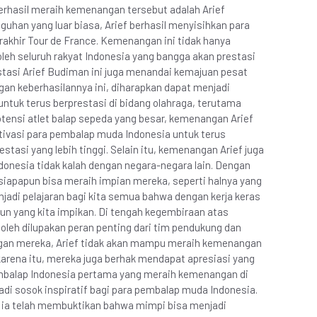
erhasil meraih kemenangan tersebut adalah Arief
han yang luar biasa, Arief berhasil menyisihkan para
khir Tour de France. Kemenangan ini tidak hanya
a oleh seluruh rakyat Indonesia yang bangga akan prestasi
stasi Arief Budiman ini juga menandai kemajuan pesat
gan keberhasilannya ini, diharapkan dapat menjadi
untuk terus berprestasi di bidang olahraga, terutama
tensi atlet balap sepeda yang besar, kemenangan Arief
ivasi para pembalap muda Indonesia untuk terus
stasi yang lebih tinggi. Selain itu, kemenangan Arief juga
donesia tidak kalah dengan negara-negara lain. Dengan
 siapapun bisa meraih impian mereka, seperti halnya yang
menjadi pelajaran bagi kita semua bahwa dengan kerja keras
pun yang kita impikan. Di tengah kegembiraan atas
oleh dilupakan peran penting dari tim pendukung dan
ungan mereka, Arief tidak akan mampu meraih kemenangan
 karena itu, mereka juga berhak mendapat apresiasi yang
pembalap Indonesia pertama yang meraih kemenangan di
adi sosok inspiratif bagi para pembalap muda Indonesia.
 ia telah membuktikan bahwa mimpi bisa menjadi