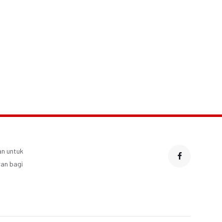
 Listrik Tesla Model Y
All New Honda
Mendominasi Pasar
CBR600RR 2022 Resmi
Eropa
Diluncurkan
an untuk
an bagi