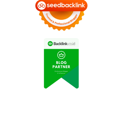
Pebalap Sepeda
Pebalap Sepeda
donesia Raih Emas di
Indonesia Raih Emas di
Kejurda Jawa Barat
Kejuaraan Internasional