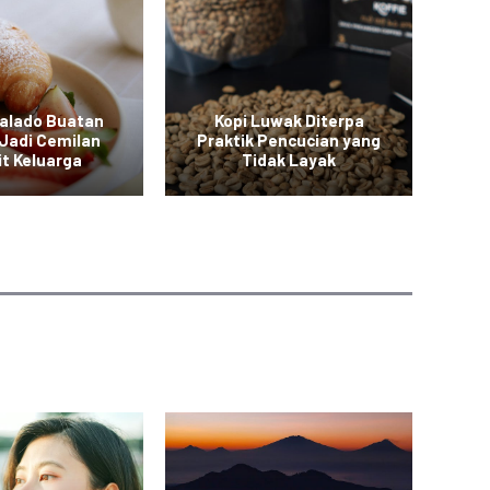
Balado Buatan
Kopi Luwak Diterpa
M
Jadi Cemilan
Praktik Pencucian yang
it Keluarga
Tidak Layak