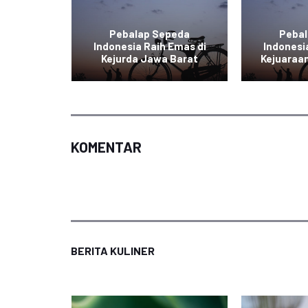
ereng:
ndonesia
Pebalap Sepeda
Peba
Asian
Indonesia Raih Emas di
Indonesi
Kejurda Jawa Barat
Kejuaraan
KOMENTAR
BERITA KULINER