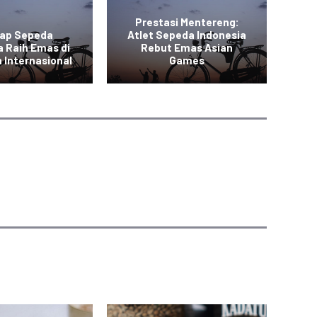
Prestasi Mentereng:
lap Sepeda
Atlet Sepeda Indonesia
a Raih Emas di
Rebut Emas Asian
In
 Internasional
Games