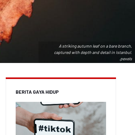
A striking autumn leaf on a bare branch,
captured with depth and detail in Istanbul.
.pexels
BERITA GAYA HIDUP