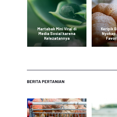
iterpa
Martabak Mini Viral di
Keripik 
ian yang
Media Sosial karena
Nyokap 
ak
Kelezatannya
Favor
BERITA PERTANIAN