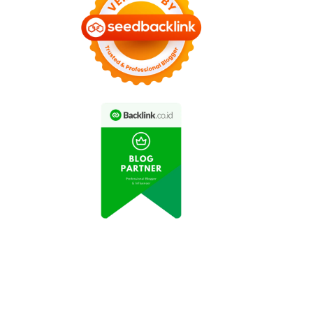
Maraton Jakarta: Ribuan
ri 10K Meriahkan Hari
Peserta Ikuti Lomba Lari
Olahraga Nasional
10K di Tengah Kota