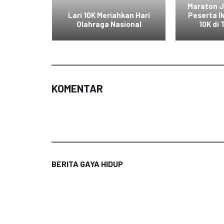
a Raih
Maraton J
dalam
Lari 10K Meriahkan Hari
Peserta I
asional
Olahraga Nasional
10K di
KOMENTAR
BERITA GAYA HIDUP