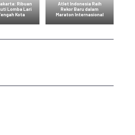
akarta: Ribuan
Atlet Indonesia Raih
kuti Lomba Lari
Rekor Baru dalam
La
 Tengah Kota
Maraton Internasional