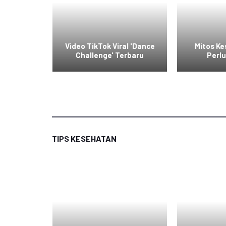
raskan
Video TikTok Viral 'Dance
Mitos K
rier
Challenge' Terbaru
Perlu
TIPS KESEHATAN