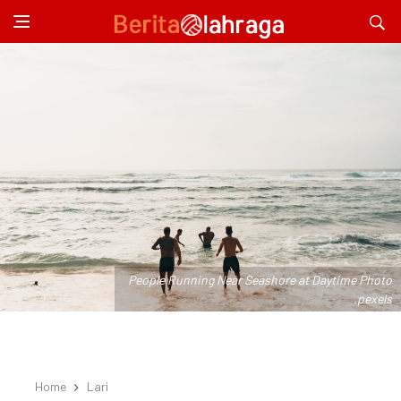
People Running Near Seashore at Daytime Photo
.pexels
Home
Lari