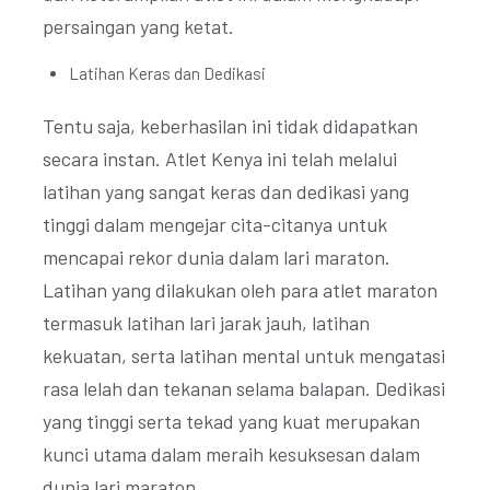
persaingan yang ketat.
Latihan Keras dan Dedikasi
Tentu saja, keberhasilan ini tidak didapatkan
secara instan. Atlet Kenya ini telah melalui
latihan yang sangat keras dan dedikasi yang
tinggi dalam mengejar cita-citanya untuk
mencapai rekor dunia dalam lari maraton.
Latihan yang dilakukan oleh para atlet maraton
termasuk latihan lari jarak jauh, latihan
kekuatan, serta latihan mental untuk mengatasi
rasa lelah dan tekanan selama balapan. Dedikasi
yang tinggi serta tekad yang kuat merupakan
kunci utama dalam meraih kesuksesan dalam
dunia lari maraton.