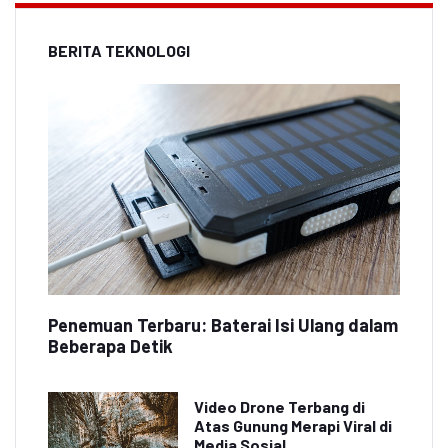
BERITA TEKNOLOGI
Penemuan Terbaru: Baterai Isi Ulang dalam
Beberapa Detik
Video Drone Terbang di
Atas Gunung Merapi Viral di
Media Sosial