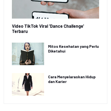
Video TikTok Viral 'Dance Challenge'
Terbaru
Mitos Kesehatan yang Perlu
Diketahui
Cara Menyelaraskan Hidup
dan Karier