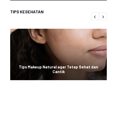
TIPS KESEHATAN
Tips Makeup Natural agar Tetap Sehat dan
Cantik