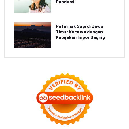
Pandemi
Peternak Sapi di Jawa
Timur Kecewa dengan
Kebijakan Impor Daging