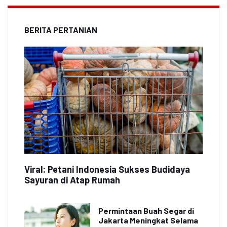
BERITA PERTANIAN
Viral: Petani Indonesia Sukses Budidaya
Sayuran di Atap Rumah
Permintaan Buah Segar di
Jakarta Meningkat Selama