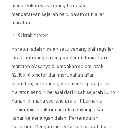
menorehkan waktu yang fantastis,
mencatatkan sejarah baru dalam dunia lari
maraton.
Sejarah Maraton
Maraton adalah salah satu cabang olahraga lari
jarak jauh yang paling populer di dunia. Lari
maraton biasanya dilombakan dalam jarak
42,195 kilometer dan merupakan ujian
kekuatan, ketahanan, dan mental para pelari.
Maraton sendiri berasal dari kisah sejarah kuno
Yunani di mana seorang prajurit bernama
Pheidippides dikirim untuk menyampaikan
kabar kemenangan dalam Pertempuran
Marathon. Dengan mencatatkan sejarah baru