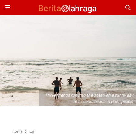
Three friends run into the ocean on a sunny day
at a scenic beach in Bali. .pexels
Home
Lari