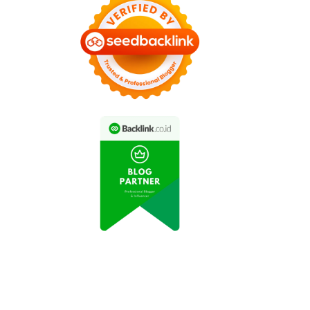
let Renang Indonesia
Kejuaraan Selancar
Raih Prestasi di
Dunia: Surfer Indonesia
Kejuaraan Asia
Raih Juara di Hawaii