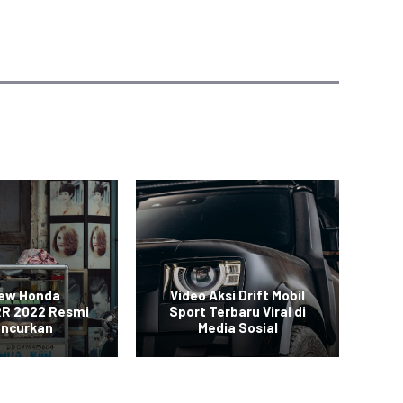
New Honda
Video Aksi Drift Mobil
SUV
R 2022 Resmi
Sport Terbaru Viral di
uncurkan
Media Sosial