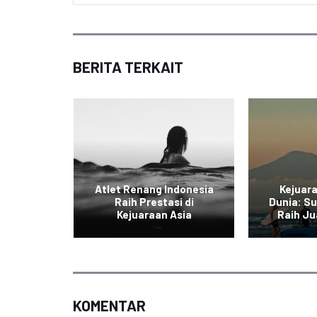
BERITA TERKAIT
ia Juara
Atlet Renang Indonesia
Kejuar
ing
Raih Prestasi di
Dunia: Su
on
Kejuaraan Asia
Raih Ju
KOMENTAR