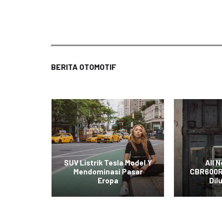
BERITA OTOMOTIF
t Mobil
SUV Listrik Tesla Model Y
All 
iral di
Mendominasi Pasar
CBR600R
al
Eropa
Dil