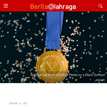
Close-Up Shot of a Gold Medal on a Black Surface
.pexels
Home
Air