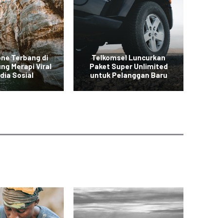
one Terbang di
Telkomsel Luncurkan
ng Merapi Viral
Paket Super Unlimited
Ba
dia Sosial
untuk Pelanggan Baru