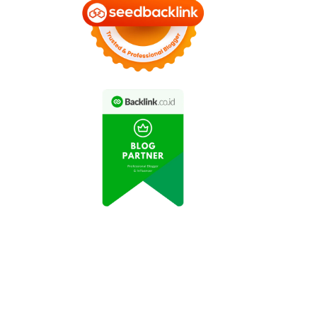
let Renang Indonesia
Kejuaraan Selancar
Raih Prestasi di
Dunia: Surfer Indonesia
Kejuaraan Asia
Raih Juara di Hawaii