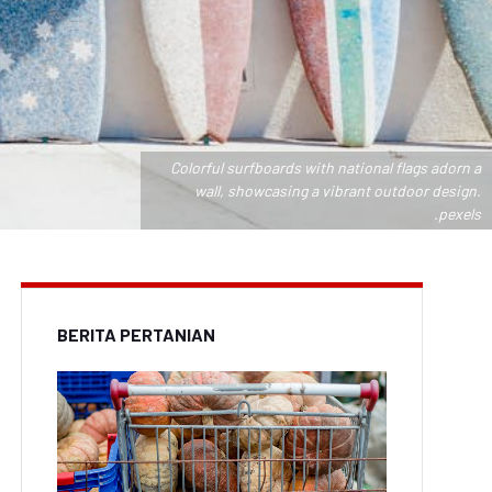
Colorful surfboards with national flags adorn a
wall, showcasing a vibrant outdoor design.
.pexels
BERITA PERTANIAN