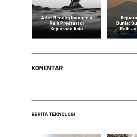
ia Juara
Atlet Renang Indonesia
Kejuar
ing
Raih Prestasi di
Dunia: Su
on
Kejuaraan Asia
Raih Ju
KOMENTAR
BERITA TEKNOLOGI