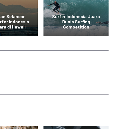
aan Selancar
Surfer Indonesia Juara
At
rfer Indonesia
Dunia Surfing
ara di Hawaii
Competition