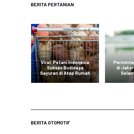
BERITA PERTANIAN
di Jawa
Viral: Petani Indonesia
Perminta
dengan
Sukses Budidaya
di Jaka
r Daging
Sayuran di Atap Rumah
Selam
BERITA OTOMOTIF