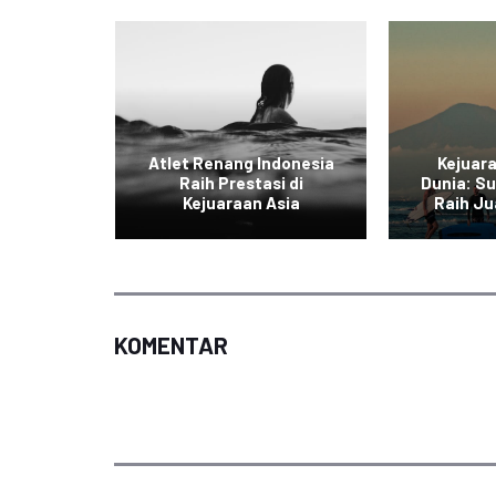
ia Juara
Atlet Renang Indonesia
Kejuar
ing
Raih Prestasi di
Dunia: Su
on
Kejuaraan Asia
Raih Ju
KOMENTAR