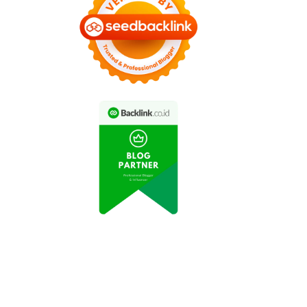
let Renang Indonesia
Kejuaraan Selancar
Raih Prestasi di
Dunia: Surfer Indonesia
Kejuaraan Asia
Raih Juara di Hawaii