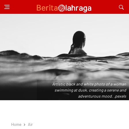
Artistic black and white photo of a woman
swimming at dusk, creating a serene and
adventurous mood. .pexels
Home
Air