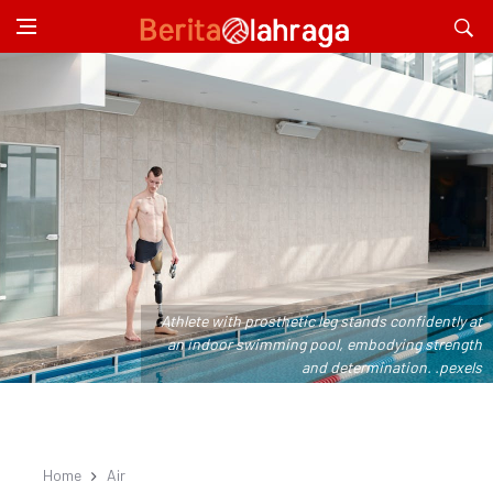
Athlete with prosthetic leg stands confidently at
an indoor swimming pool, embodying strength
and determination. .pexels
Home
Air