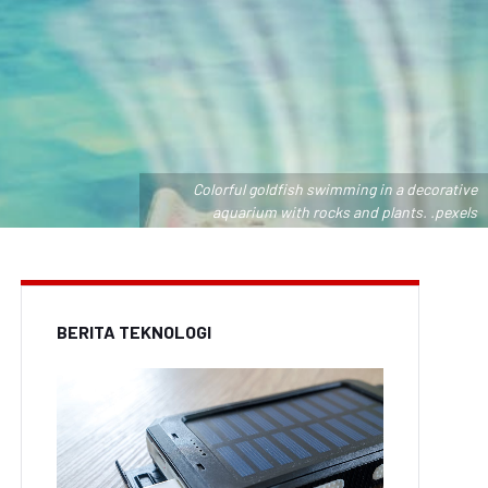
Colorful goldfish swimming in a decorative
aquarium with rocks and plants. .pexels
BERITA TEKNOLOGI