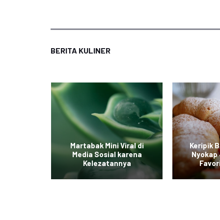
BERITA KULINER
iterpa
Martabak Mini Viral di
Keripik 
ian yang
Media Sosial karena
Nyokap 
ak
Kelezatannya
Favor