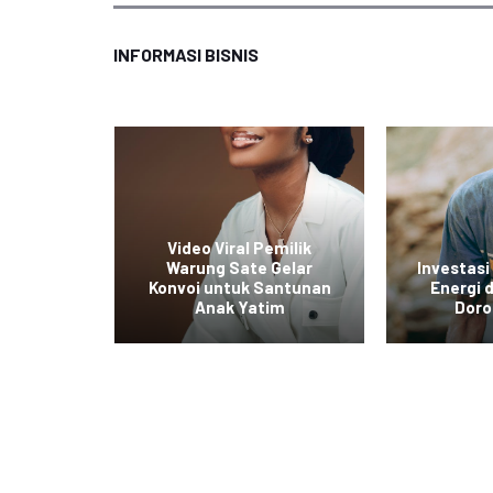
INFORMASI BISNIS
ol Baru
Video Viral Pemilik
untuk
Warung Sate Gelar
Investasi
kan
Konvoi untuk Santunan
Energi
tas
Anak Yatim
Doro