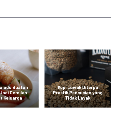
Balado Buatan
Kopi Luwak Diterpa
M
Jadi Cemilan
Praktik Pencucian yang
it Keluarga
Tidak Layak