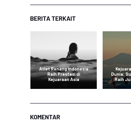
BERITA TERKAIT
ia Juara
Atlet Renang Indonesia
Kejuar
ing
Raih Prestasi di
Dunia: Su
on
Kejuaraan Asia
Raih Ju
KOMENTAR