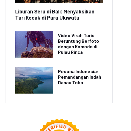
Liburan Seru di Bali: Menyaksikan
Tari Kecak di Pura Uluwatu
Video Viral: Turis
Beruntung Berfoto
dengan Komodo di
Pulau Rinca
let Renang Indonesia
Kejuaraan Selancar
Pesona Indonesia:
Raih Prestasi di
Dunia: Surfer Indonesia
Pemandangan Indah
Kejuaraan Asia
Raih Juara di Hawaii
Danau Toba