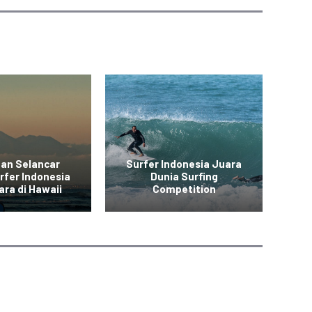
aan Selancar
Surfer Indonesia Juara
At
rfer Indonesia
Dunia Surfing
ara di Hawaii
Competition