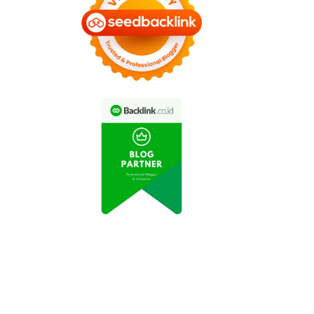
artabak Mini Viral di
Keripik Balado Buatan
Media Sosial karena
Nyokap Jadi Cemilan
Kelezatannya
Favorit Keluarga