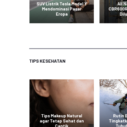
t Mobil
SUV Listrik Tesla Model Y
All 
iral di
Mendominasi Pasar
CBR600R
al
Eropa
Dil
TIPS KESEHATAN
at ala
Tips Makeup Natural
Rutin 
 Mudah
agar Tetap Sehat dan
Tingkat
an
Cantik
Tubu