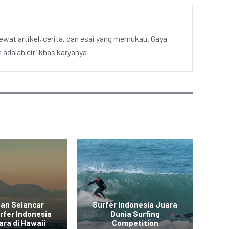
ewat artikel, cerita, dan esai yang memukau. Gaya
adalah ciri khas karyanya
aan Selancar
Surfer Indonesia Juara
At
rfer Indonesia
Dunia Surfing
ara di Hawaii
Competition