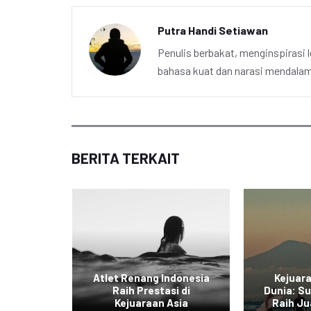
Putra Handi Setiawan
Penulis berbakat, menginspirasi l
bahasa kuat dan narasi mendalam 
BERITA TERKAIT
ia Juara
Atlet Renang Indonesia
Kejuar
ing
Raih Prestasi di
Dunia: Su
on
Kejuaraan Asia
Raih Ju