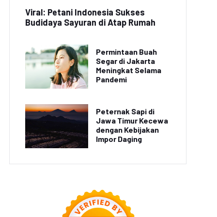
Viral: Petani Indonesia Sukses
Budidaya Sayuran di Atap Rumah
Permintaan Buah
Segar di Jakarta
Meningkat Selama
Pandemi
Peternak Sapi di
Jawa Timur Kecewa
dengan Kebijakan
Impor Daging
let Renang Indonesia
Kejuaraan Selancar
Raih Prestasi di
Dunia: Surfer Indonesia
Kejuaraan Asia
Raih Juara di Hawaii