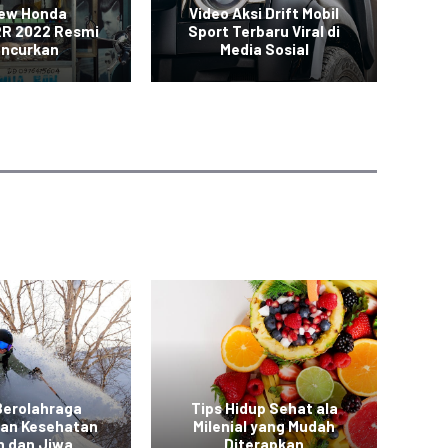
New Honda
Video Aksi Drift Mobil
SUV
R 2022 Resmi
Sport Terbaru Viral di
uncurkan
Media Sosial
Berolahraga
Tips Hidup Sehat ala
T
kan Kesehatan
Milenial yang Mudah
a
h dan Jiwa
Diterapkan