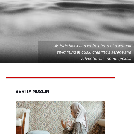
Artistic black and white photo of a woman
swimming at dusk, creating a serene and
adventurous mood. .pexels
BERITA MUSLIM