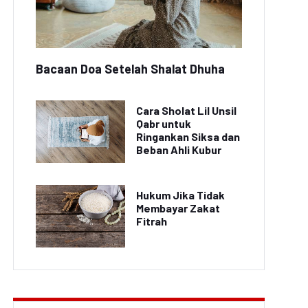
Bacaan Doa Setelah Shalat Dhuha
Cara Sholat Lil Unsil
Qabr untuk
Ringankan Siksa dan
Beban Ahli Kubur
Hukum Jika Tidak
Membayar Zakat
Fitrah