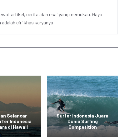
ewat artikel, cerita, dan esai yang memukau. Gaya
adalah ciri khas karyanya
aan Selancar
Surfer Indonesia Juara
At
rfer Indonesia
Dunia Surfing
ara di Hawaii
Competition