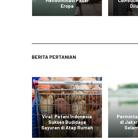
iral di
Mendominasi Pasar
CBR600R
al
Eropa
Dil
BERITA PERTANIAN
di Jawa
Viral: Petani Indonesia
Perminta
dengan
Sukses Budidaya
di Jaka
r Daging
Sayuran di Atap Rumah
Selam