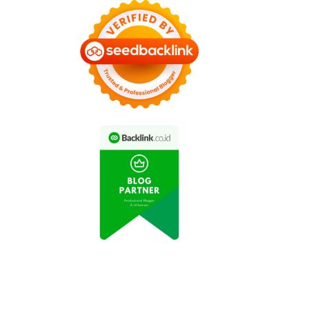
 Listrik Tesla Model Y
All New Honda