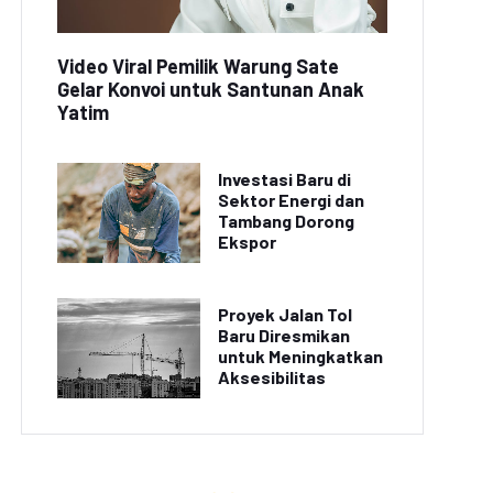
Video Viral Pemilik Warung Sate
Gelar Konvoi untuk Santunan Anak
Yatim
Investasi Baru di
Sektor Energi dan
Tambang Dorong
Ekspor
Proyek Jalan Tol
Baru Diresmikan
untuk Meningkatkan
Aksesibilitas
let Renang Indonesia
Kejuaraan Selancar
Raih Prestasi di
Dunia: Surfer Indonesia
Kejuaraan Asia
Raih Juara di Hawaii