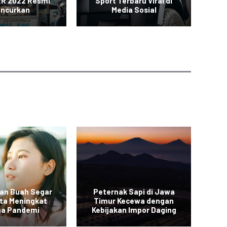
R 2022 Resmi
Sport Terbaru Viral di
uncurkan
Media Sosial
an Buah Segar
Peternak Sapi di Jawa
Vi
rta Meningkat
Timur Kecewa dengan
a Pandemi
Kebijakan Impor Daging
Sa