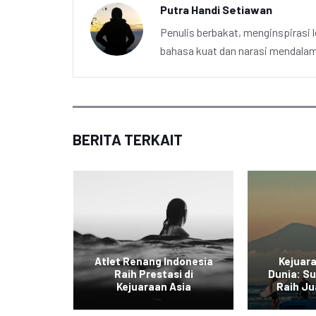
Putra Handi Setiawan
Penulis berbakat, menginspirasi l
bahasa kuat dan narasi mendalam 
BERITA TERKAIT
ia Juara
Atlet Renang Indonesia
Kejuar
ing
Raih Prestasi di
Dunia: Su
on
Kejuaraan Asia
Raih Ju